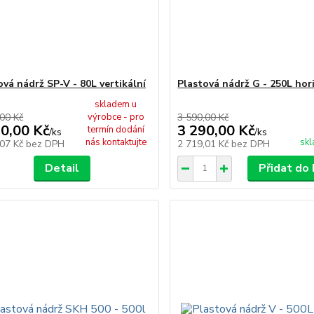
ová nádrž SP-V - 80L vertikální
Plastová nádrž G - 250L hor
skladem u
00 Kč
výrobce - pro
3 590,00 Kč
90,00 Kč
3 290,00 Kč
termín dodání
/
ks
/
ks
nás kontaktujte
skl
,07 Kč
bez DPH
2 719,01 Kč
bez DPH
Detail
Přidat do 