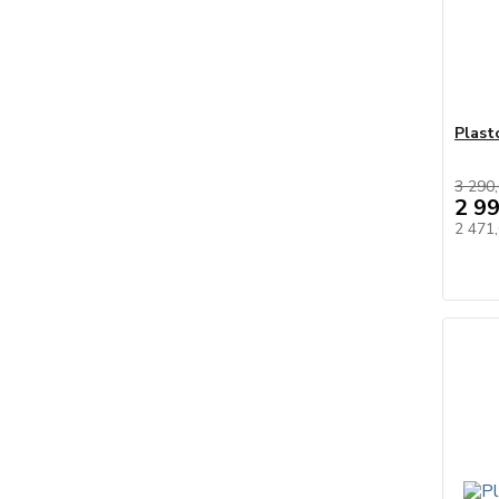
Plast
3 290,
2 9
2 471