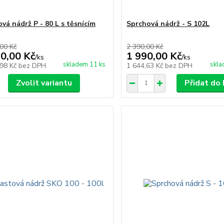
ová nádrž P - 80 L s těsnícím
Sprchová nádrž - S 102L
00 Kč
2 390,00 Kč
90,00 Kč
1 990,00 Kč
/
ks
/
ks
skladem 11 ks
skla
,98 Kč
bez DPH
1 644,63 Kč
bez DPH
Zvolit variantu
Přidat do 