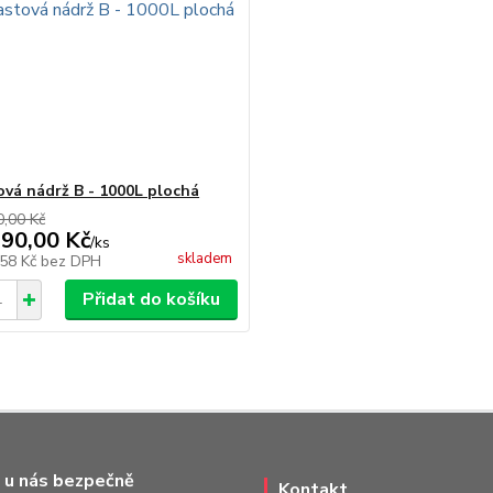
ová nádrž B - 1000L plochá
0,00 Kč
290,00 Kč
/
ks
skladem
,58 Kč
bez DPH
Přidat do košíku
 u nás bezpečně
Kontakt