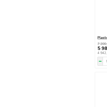
Plast
7 200,
5 9
4 942