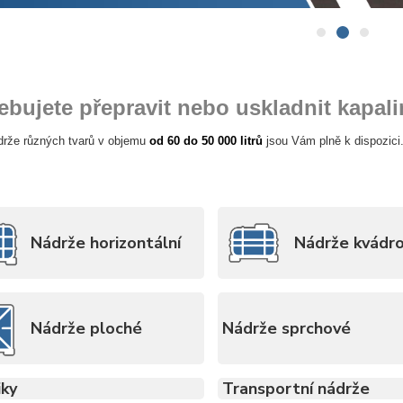
ebujete přepravit nebo uskladnit kapali
drže různých tvarů v objemu
od 60 do 50 000 litrů
jsou Vám plně k dispozici
Nádrže horizontální
Nádrže kvádr
Nádrže ploché
Nádrže sprchové
iky
Transportní nádrže