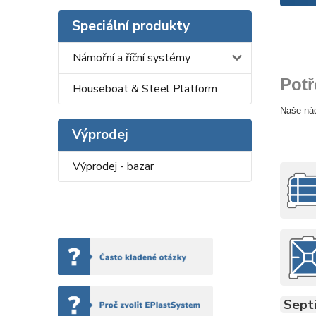
Speciální produkty
Námořní a říční systémy
Potř
Houseboat & Steel Platform
Naše ná
Výprodej
Výprodej - bazar
Sept