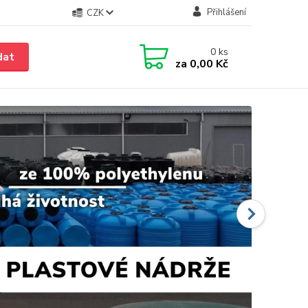
Přihlášení
CZK
0
ks
dat
za
0,00 Kč