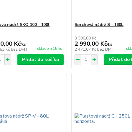
ová nádrž SKO 100 - 100l
Sprchová nádrž S - 160L
3 590,00 Kč
90,00 Kč
2 990,00 Kč
/
ks
/
ks
skladem 15 ks
skl
,63 Kč
bez DPH
2 471,07 Kč
bez DPH
Přidat do košíku
Přidat do 