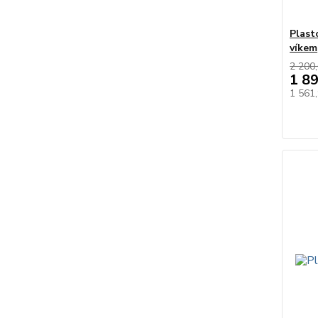
Plast
víkem
2 200,
1 8
1 561