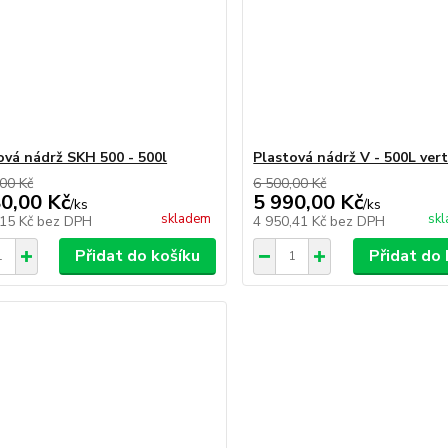
ová nádrž SKH 500 - 500l
Plastová nádrž V - 500L vert
00 Kč
6 500,00 Kč
80,00 Kč
5 990,00 Kč
/
ks
/
ks
skladem
skl
,15 Kč
bez DPH
4 950,41 Kč
bez DPH
Přidat do košíku
Přidat do 