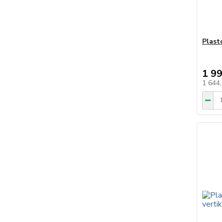
Plast
1 9
1 644