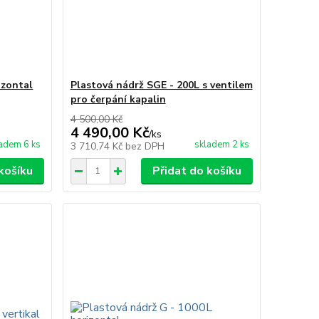
izontal
Plastová nádrž SGE - 200L s ventilem
pro čerpání kapalin
4 500,00 Kč
4 490,00 Kč
/
ks
adem 6 ks
skladem 2 ks
3 710,74 Kč
bez DPH
košíku
Přidat do košíku