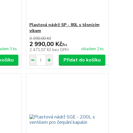
Plastová nádrž SP - 80L s těsnícím
víkem
3 290,00 Kč
2 990,00 Kč
/
ks
adem 3 ks
skladem 2 ks
2 471,07 Kč
bez DPH
košíku
Přidat do košíku