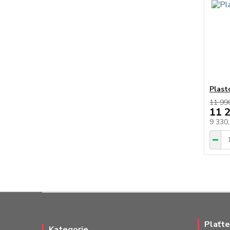
Plast
11 99
11 
9 330
Plaťte
Kategorie