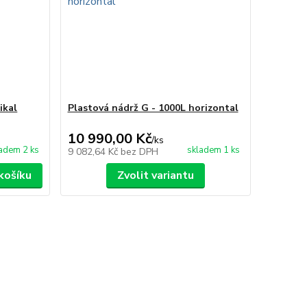
ikal
Plastová nádrž G - 1000L horizontal
10 990,00 Kč
/
ks
adem 2 ks
skladem 1 ks
9 082,64 Kč
bez DPH
košíku
Zvolit variantu