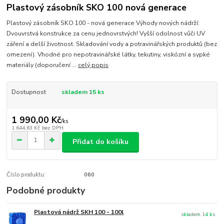
Plastový zásobník SKO 100 nová generace
Plastový zásobník SKO 100 - nová generace Výhody nových nádrží:
Dvouvrstvá konstrukce za cenu jednovrstvých! Vyšší odolnost vůči UV
záření a delší životnost. Skladování vody a potravinářských produktů (bez
omezení). Vhodné pro nepotravinářské látky, tekutiny, viskózní a sypké
materiály (doporučení ...
celý popis
Dostupnost
skladem 15 ks
1 990,00 Kč
/
ks
1 644,63 Kč
bez DPH
Přidat do košíku
Číslo produktu:
060
Podobné produkty
Plastová nádrž SKH 100 - 100l
skladem 14 ks