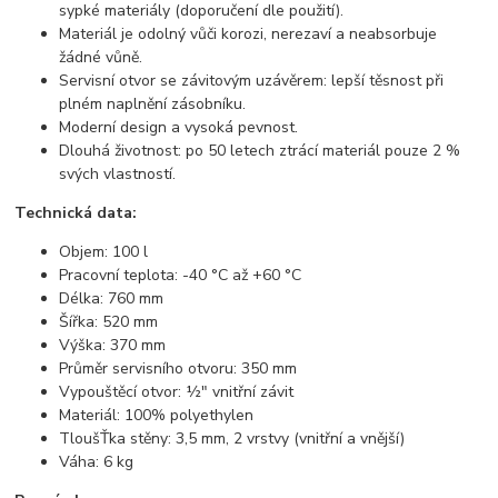
sypké materiály (doporučení dle použití).
Materiál je odolný vůči korozi, nerezaví a neabsorbuje
žádné vůně.
Servisní otvor se závitovým uzávěrem: lepší těsnost při
plném naplnění zásobníku.
Moderní design a vysoká pevnost.
Dlouhá životnost: po 50 letech ztrácí materiál pouze 2 %
svých vlastností.
Technická data:
Objem: 100 l
Pracovní teplota: -40 °C až +60 °C
Délka: 760 mm
Šířka: 520 mm
Výška: 370 mm
Průměr servisního otvoru: 350 mm
Vypouštěcí otvor: ½" vnitřní závit
Materiál: 100% polyethylen
TloušŤka stěny: 3,5 mm, 2 vrstvy (vnitřní a vnější)
Váha: 6 kg