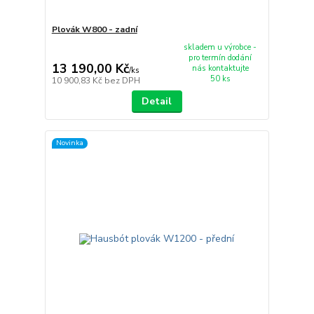
Plovák W800 - zadní
skladem u výrobce -
pro termín dodání
13 190,00 Kč
nás kontaktujte
/
ks
50 ks
10 900,83 Kč
bez DPH
Detail
Novinka