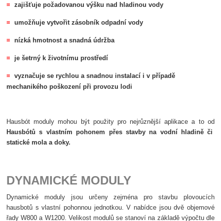
≡
zajišťuje požadovanou výšku nad hladinou vody
≡
umožňuje vytvořit zásobník odpadní vody
≡
nízká hmotnost a snadná údržba
≡
je šetrný k životnímu prostředí
≡
vyznačuje se rychlou a snadnou instalací i v případě
mechanikého poškození při provozu lodi
Hausbót moduly mohou být použity pro nejrůznější aplikace a to od
Hausbótů s vlastním pohonem přes stavby na vodní hladině či
statické mola a doky.
DYNAMICKÉ MODULY
Dynamické moduly jsou určeny zejména pro stavbu plovoucích
hausbotů s vlastní pohonnou jednotkou. V nabídce jsou dvě objemové
řady W800 a W1200. Velikost modulů se stanoví na základě výpočtu dle