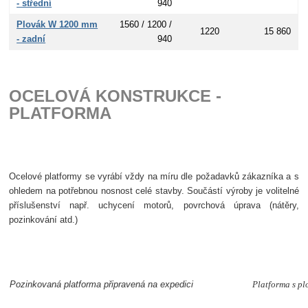
- střední
940
Plovák W 1200 mm
1560 / 1200 /
1220
15 860
- zadní
940
OCELOVÁ KONSTRUKCE -
PLATFORMA
Ocelové platformy se vyrábí vždy na míru dle požadavků zákazníka a s
ohledem na potřebnou nosnost celé stavby. Součástí výroby je volitelné
příslušenství např. uchycení motorů, povrchová úprava (nátěry,
pozinkování atd.)
Pozinkovaná platforma připravená na expedici
Platforma s p