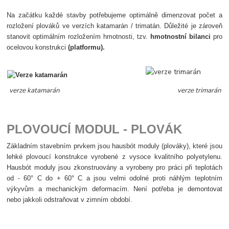
Na začátku každé stavby potřebujeme optimálně dimenzovat počet a
rozložení plováků ve verzích katamarán / trimatán. Důležité je zároveň
stanovit optimálním rozložením hmotnosti, tzv.
hmotnostní bilanci
pro
ocelovou konstrukci
(platformu).
v
erze katamarán
verze trimarán
PLOVOUCÍ MODUL - PLOVÁK
Základním stavebním prvkem jsou hausbót moduly (plováky), které jsou
lehké plovoucí konstrukce vyrobené z vysoce kvalitního polyetylenu.
Hausbót moduly jsou zkonstruovány a vyrobeny pro práci při teplotách
od - 60° C do + 60° C a jsou velmi odolné proti náhlým teplotním
výkyvům a mechanickým deformacím. Není potřeba je demontovat
nebo jakkoli odstraňovat v zimním období.