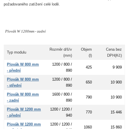
požadovaného zatížení celé lodě.
Plovák W 1200mm - zadní
Rozměr d/š/v
Objem
Cena bez
Typ modulu
(mm)
(l)
DPH(Kč)
Plovák W 800 mm
1200 / 800 /
425
9 909
- přední
890
Plovák W 800 mm
1200 / 800 /
650
10 900
- střední
890
Plovák W 800 mm
1600 / 800 /
790
10 900
- zadní
890
Plovák W 1200 mm
1200 / 1200 /
770
15 446
- přední
940
Plovák W 1200 mm
1200 / 1200 /
1060
15 860