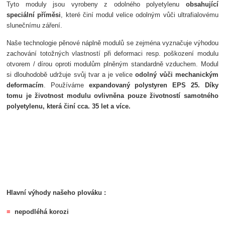
Tyto moduly jsou vyrobeny z odolného polyetylenu
obsahující
speciální příměsi
, které činí modul velice odolným vůči ultrafialovému
slunečnímu záření.
Naše technologie pěnové náplně modulů se zejména vyznačuje výhodou
zachování totožných vlastností při deformaci resp. poškození modulu
otvorem / dírou oproti modulům plněným standardně vzduchem. Modul
si dlouhodobě udržuje svůj tvar a je velice
odolný vůči mechanickým
deformacím
. Používáme
expandovaný polystyren EPS 25. Díky
tomu je životnost modulu ovlivněna pouze životností samotného
polyetylenu, která činí cca. 35 let a více.
Hlavní výhody našeho plováku :
≡
nepodléhá korozi