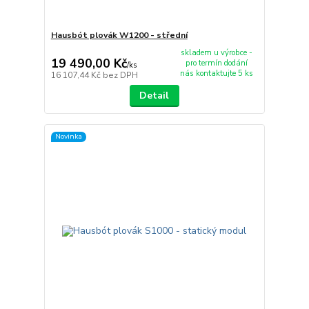
Hausbót plovák W1200 - střední
skladem u výrobce -
19 490,00 Kč
pro termín dodání
/
ks
nás kontaktujte 5 ks
16 107,44 Kč
bez DPH
Detail
Novinka