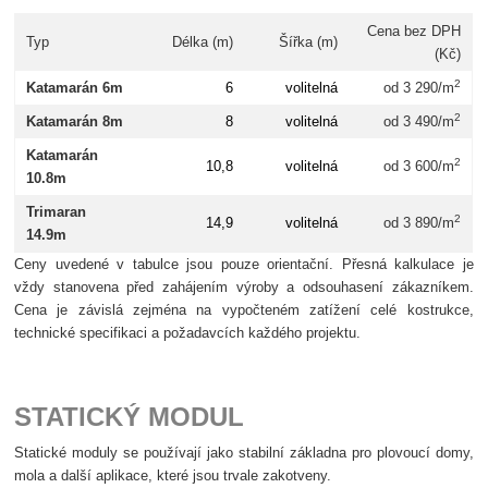
Cena bez DPH
Typ
Délka (m)
Šířka (m)
(Kč)
2
Katamarán 6m
6
volitelná
od 3 290/m
2
Katamarán 8m
8
volitelná
od 3 490/m
Katamarán
2
10,8
volitelná
od 3 600/m
10.8m
Trimaran
2
14,9
volitelná
od 3 890/m
14.9m
Ceny uvedené v tabulce jsou pouze orientační. Přesná kalkulace je
vždy stanovena před zahájením výroby a odsouhasení zákazníkem.
Cena je závislá zejména na vypočteném zatížení celé kostrukce,
technické specifikaci a požadavcích každého projektu.
STATICKÝ MODUL
Statické moduly se používají jako stabilní základna pro plovoucí domy,
mola a další aplikace, které jsou trvale zakotveny.