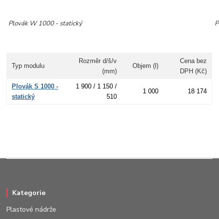
Plovák W 1000 - statický
P
Rozměr d/š/v
Cena bez
Typ modulu
Objem (l)
(mm)
DPH (Kč)
Plovák S 1000 -
1 900 / 1 150 /
1 000
18 174
statický
510
Kategorie
Plastové nádrže