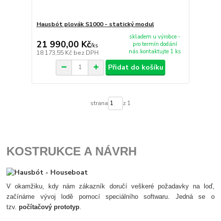
Hausbót plovák S1000 - statický modul
skladem u výrobce -
21 990,00 Kč
pro termín dodání
/
ks
nás kontaktujte 1 ks
18 173,55 Kč
bez DPH
Přidat do košíku
strana
z 1
KOSTRUKCE A NÁVRH
V okamžiku, kdy nám zákazník doručí veškeré požadavky na loď,
začínáme vývoj lodě pomocí speciálního softwaru. Jedná se o
tzv.
počítačový prototyp
.