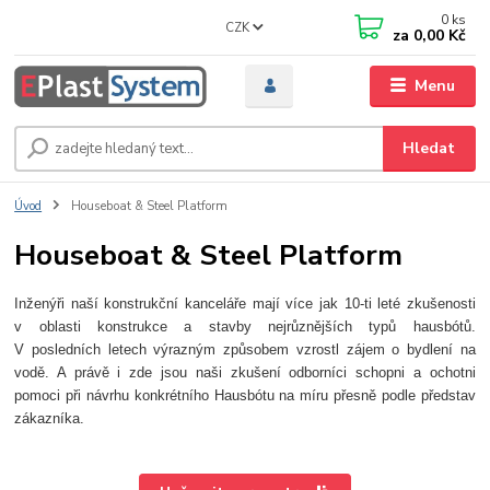
0
ks
CZK
za
0,00 Kč
Menu
Hledat
Úvod
Houseboat & Steel Platform
Houseboat & Steel Platform
Inženýři naší konstrukční kanceláře mají více jak 10-ti leté zkušenosti
v oblasti konstrukce a stavby nejrůznějších typů hausbótů.
V posledních letech výrazným způsobem vzrostl zájem o bydlení na
vodě. A právě i zde jsou naši zkušení odborníci schopni a ochotni
pomoci při návrhu konkrétního Hausbótu na míru přesně podle představ
zákazníka.