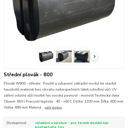
Střední plovák - 800
Plovák W800 - střední Použití a vybavení: základní modul ke stavbě
hausbótů materiál bez obsahu nebezpečných látek ododlný vůči UV
záření odolný vůči tvorbě řas vysoká pevnost - monolit Technická data:
Objem: 650 l Pracovní teplota: -40 - +60 C Délka: 1200 mm Šířka: 800 mm
Výška: 890 mm Materiá...
celý popis
Dostupnost
skladem u výrobce - pro termín dodání nás
kontaktujte 3 ks