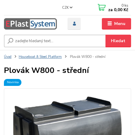
0
ks
CZK
za
0,00 Kč
Menu
Hledat
Úvod
Houseboat & Steel Platform
Plovák W800 - střední
Plovák W800 - střední
Novinka