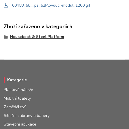
60458_58__ps_52Plovouci-modul_1200.gif
Zboží zařazeno v kategoriích
Houseboat & Steel Platform
Kategorie
Plastové nádrže
Mobilní toalety
Zemědělství
Silniční zábrany a bariéry
Stavební aplikace