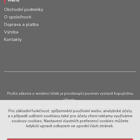
Menu
Obchodní podmínky
O společnosti
Doprava a platba
Výroba
Kontakty
Podle zákona o evidenci tržeb je prodávající povinen vystavit kupujícímu
účtenku.
Zároveň je povinen zaevidovat přijatou tržbu u správce daně on-line; v
Pro základní funkčnost, zpříjemnění používání webu, analytické účely
případě technického výpadku pak nejpozději do 48 hodin.
a v případě udělení souhlasu také pro účely cílení reklamy využíváme
soubory cookies. Nastavení vlastních preferencí cookies můžete
kdykoli upravit odkazem ve spodní části stránek.