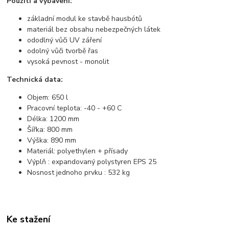
Použití a vybavení:
základní modul ke stavbě hausbótů
materiál bez obsahu nebezpečných látek
ododlný vůči UV záření
odolný vůči tvorbě řas
vysoká pevnost - monolit
Technická data:
Objem: 650 l
Pracovní teplota: -40 - +60 C
Délka: 1200 mm
Šířka: 800 mm
Výška: 890 mm
Materiál: polyethylen + přísady
Výplň : expandovaný polystyren EPS 25
Nosnost jednoho prvku : 532 kg
Ke stažení