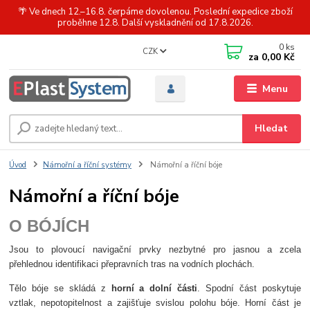
🌴 Ve dnech 12.–16.8. čerpáme dovolenou. Poslední expedice zboží
proběhne 12.8. Další vyskladnění od 17.8.2026.
0
ks
CZK
za
0,00 Kč
Menu
Hledat
Úvod
Námořní a říční systémy
Námořní a říční bóje
Námořní a říční bóje
O BÓJÍCH
Jsou to plovoucí navigační prvky nezbytné pro jasnou a zcela
přehlednou identifikaci přepravních tras na vodních plochách.
Tělo bóje se skládá z
horní a dolní části
. Spodní část poskytuje
vztlak, nepotopitelnost a zajišťuje svislou polohu bóje. Horní část je