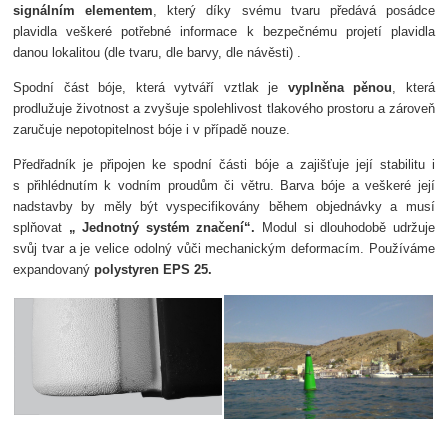
signálním elementem
, který díky svému tvaru předává posádce
plavidla veškeré potřebné informace k bezpečnému projetí plavidla
danou lokalitou (dle tvaru, dle barvy, dle návěsti) .
Spodní část bóje, která vytváří vztlak je
vyplněna pěnou
, která
prodlužuje životnost a zvyšuje spolehlivost tlakového prostoru a zároveň
zaručuje nepotopitelnost bóje i v případě nouze.
Předřadník je připojen ke spodní části bóje a zajišťuje její stabilitu i
s přihlédnutím k vodním proudům či větru. Barva bóje a veškeré její
nadstavby by měly být vyspecifikovány během objednávky a musí
splňovat
„ Jednotný systém značení“.
Modul si dlouhodobě udržuje
svůj tvar a je velice odolný vůči mechanickým deformacím. Používáme
expandovaný
polystyren EPS 25.