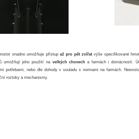
prostor snadno umožňuje přístup
až pro pět zvířat
výše specifikované hmotn
ů umožňují jeho použití na
velkých chovech
a farmách i domácností. Údr
mi potřebami, nebo dle dohody v souladu s normami na farmách. Neexistuj
ční roztoky a mechanismy.