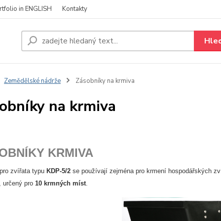
rtfolio in ENGLISH
Kontakty
Hle
Zemědělské nádrže
Zásobníky na krmiva
obníky na krmiva
OBNÍKY KRMIVA
pro zvířata typu
KDP-5/2
se používají zejména pro krmení hospodářských zvířa
, určený pro
10 krmných míst
.