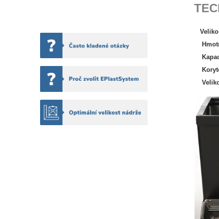
TEC
Veliko
Hmotno
Kapacit
Koryto
Velikos