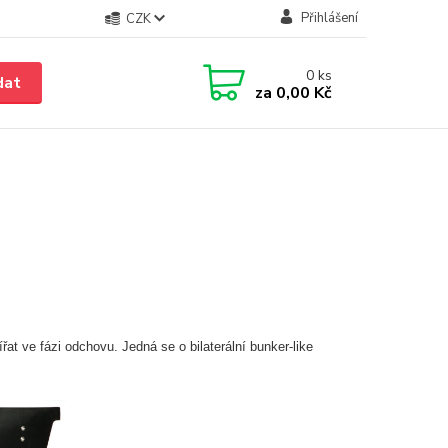
Přihlášení
CZK
0
ks
dat
za
0,00 Kč
t ve fázi odchovu. Jedná se o bilaterální bunker-like