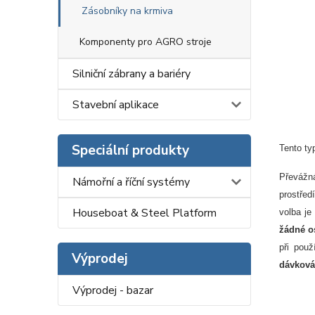
Zásobníky na krmiva
Komponenty pro AGRO stroje
Silniční zábrany a bariéry
Stavební aplikace
Speciální produkty
Tento ty
Převážn
Námořní a říční systémy
prostřed
Houseboat & Steel Platform
volba je
žádné o
při pou
Výprodej
dávková
Výprodej - bazar