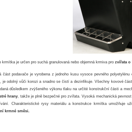
p krmítka je určen pro suchá granulovaná nebo objemná krmiva pro
zvířata o
á část podavače je vyrobena z jednoho kusu vysoce pevného polyetylénu
í, je odolný vůči korozi a snadno se čistí a dezinfikuje. Všechny kovové čás
 daná důsledkem zvýšeného výkonu tlaku na určité konstrukční části a mec
stré hrany
, takže je plně bezpečné pro zvířata. Vysoká mechanická pevnost
žívání. Charakteristické rysy materiálu a konstrukce krmítka umožňuje 
ní krmné směsi.