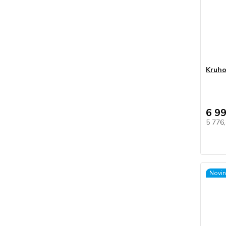
Kruho
6 9
5 776
Novin