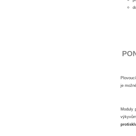
d
PO
Plovoucí
je možné
Moduly p
výkyvům
protisk