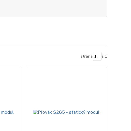
strana
z 1