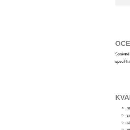
OCE
Správně 
specifik
KVA
n
š
s
p