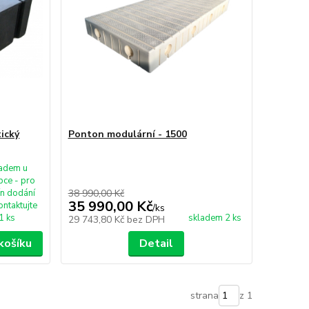
ický
Ponton modulární - 1500
ladem u
bce - pro
ín dodání
38 990,00 Kč
35 990,00 Kč
ontaktujte
/
ks
1 ks
skladem 2 ks
29 743,80 Kč
bez DPH
košíku
Detail
strana
z 1