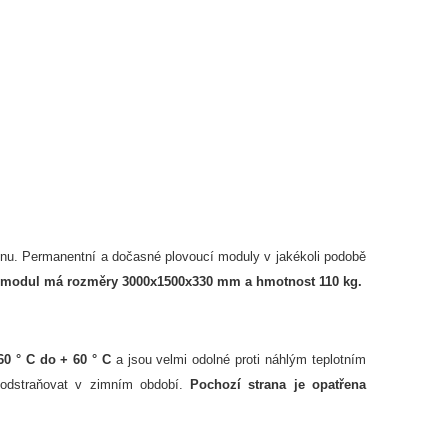
lenu. Permanentní a dočasné plovoucí moduly v jakékoli podobě
 modul má rozměry 3000x1500x330 mm a hmotnost 110 kg.
 60 ° C do + 60 ° C
a jsou velmi odolné proti náhlým teplotním
 odstraňovat v zimním období.
Pochozí strana je opatřena