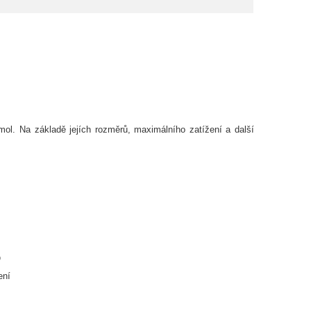
mol. Na základě jejích rozměrů, maximálního zatížení a další
O
ení