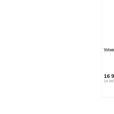
Vstup
16 
14 04