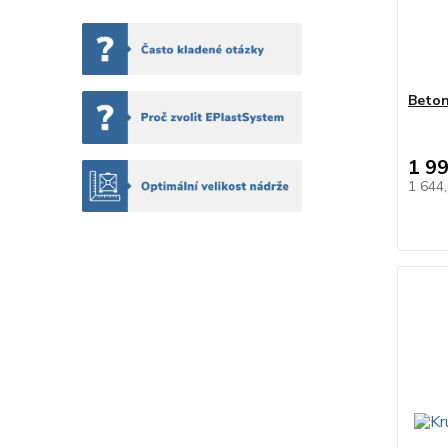
Beton
1 9
1 644