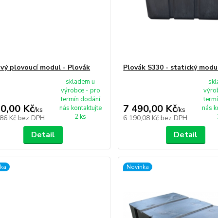
vý plovoucí modul - Plovák
Plovák S330 - statický modu
skladem u
sk
výrobce - pro
výro
termín dodání
term
90,00 Kč
7 490,00 Kč
nás kontaktujte
nás k
/
ks
/
ks
2 ks
,86 Kč
bez DPH
6 190,08 Kč
bez DPH
Detail
Detail
ka
Novinka