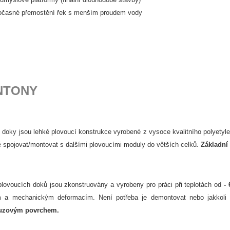
očasné přemostění řek s menším proudem vody
NTONY
 doky jsou lehké plovoucí konstrukce vyrobené z vysoce kvalitního polyety
 spojovat/montovat s dalšími plovoucími moduly do větších celků.
Základní
lovoucích doků jsou zkonstruovány a vyrobeny pro práci při teplotách od
-
 a mechanickým deformacím. Není potřeba je demontovat nebo jakkoli
luzovým povrchem.