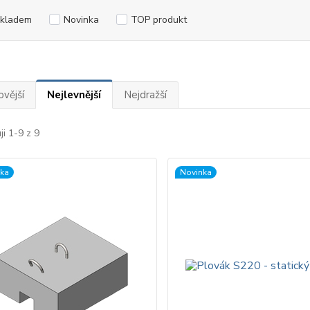
kladem
Novinka
TOP produkt
ovější
Nejlevnější
Nejdražší
i 1-9 z 9
ka
Novinka