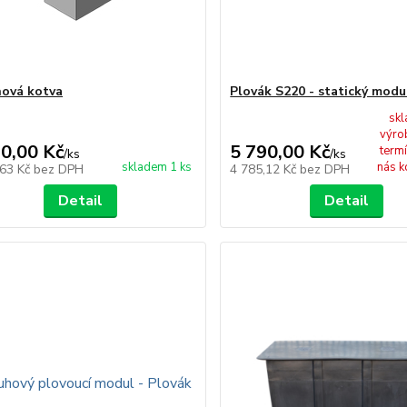
ová kotva
Plovák S220 - statický modu
sk
výro
90,00 Kč
5 790,00 Kč
term
/
ks
/
ks
skladem 1 ks
nás k
,63 Kč
bez DPH
4 785,12 Kč
bez DPH
Detail
Detail