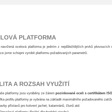
LOVÁ PLATFORMA
navržená ocelová platforma je jedním z nejdůležitějších prvků plovoucích 
ace jsme schopni vyrobit platformu požadovaných parametrů.
LITA A ROZSAH VYUŽITÍ
aše platformy jsou vyráběny ze žárem
pozinkované oceli s certifikátem IS
ířka profilu platformy je vybrána na základě maximálního požadovaného zatíž
tavby přístavů pro kotvení jachet, katamránů, člunů atd.
růmyslové platformy (finální dlouhodobé stavby)