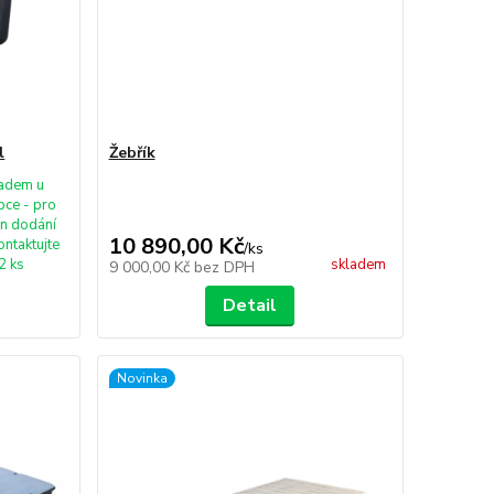
l
Žebřík
ladem u
bce - pro
ín dodání
10 890,00 Kč
ontaktujte
/
ks
2 ks
skladem
9 000,00 Kč
bez DPH
Detail
Novinka