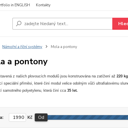
rtfolio in ENGLISH
Kontakty
Hle
Námořní a říční systémy
Mola a pontony
a a pontony
tavená z našich plovoucích modulů jsou konstruována na zatížení až
220 kg
cí speciální příměsi, které činí modul velice odolným vůči ultrafialovému sl
tí samotného polyetylenu, která činí cca
35 let.
a:
Kč
Od