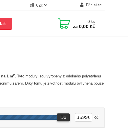
Přihlášení
CZK
0
ks
dat
za
0,00 Kč
2
 na 1 m
.
Tyto moduly jsou vyrobeny z odolného polyetylenu
unečnímu záření. Díky tomu je životnost modulu ovlivněna pouze
Do
Kč