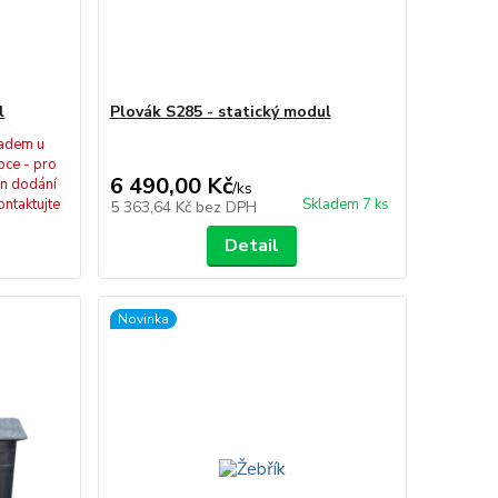
l
Plovák S285 - statický modul
ladem u
bce - pro
6 490,00 Kč
ín dodání
/
ks
ontaktujte
Skladem 7 ks
5 363,64 Kč
bez DPH
Detail
Novinka