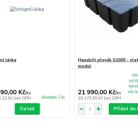
ní lávka
Hausbót plovák S1000 - stat
modul
sk
výro
term
990,00 Kč
21 990,00 Kč
nás k
/
ks
/
ks
skladem 1 ks
1,32 Kč
bez DPH
18 173,55 Kč
bez DPH
Detail
Přidat do 