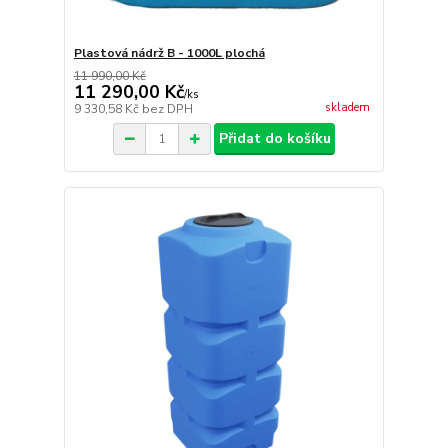
Plastová nádrž B - 1000L plochá
11 990,00 Kč
11 290,00 Kč
/
ks
skladem
9 330,58 Kč
bez DPH
Přidat do košíku