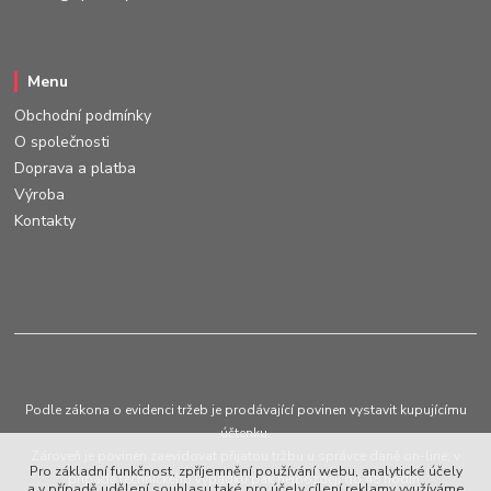
Menu
Obchodní podmínky
O společnosti
Doprava a platba
Výroba
Kontakty
Podle zákona o evidenci tržeb je prodávající povinen vystavit kupujícímu
účtenku.
Zároveň je povinen zaevidovat přijatou tržbu u správce daně on-line; v
Pro základní funkčnost, zpříjemnění používání webu, analytické účely
případě technického výpadku pak nejpozději do 48 hodin.
a v případě udělení souhlasu také pro účely cílení reklamy využíváme