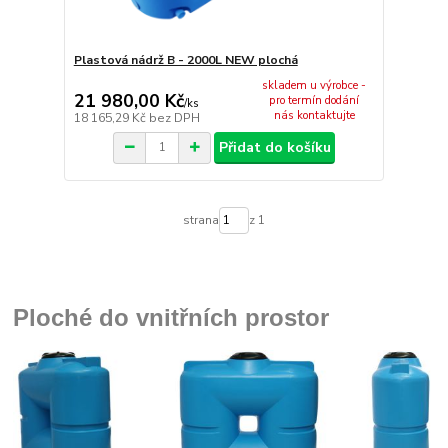
Plastová nádrž B - 2000L NEW plochá
skladem u výrobce -
21 980,00 Kč
pro termín dodání
/
ks
nás kontaktujte
18 165,29 Kč
bez DPH
Přidat do košíku
strana
z 1
Ploché do vnitřních prostor