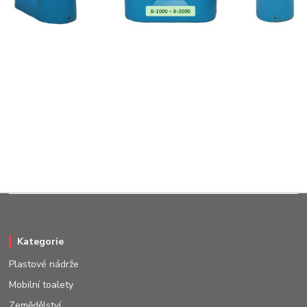
Kategorie
Plastové nádrže
Mobilní toalety
Zemědělství