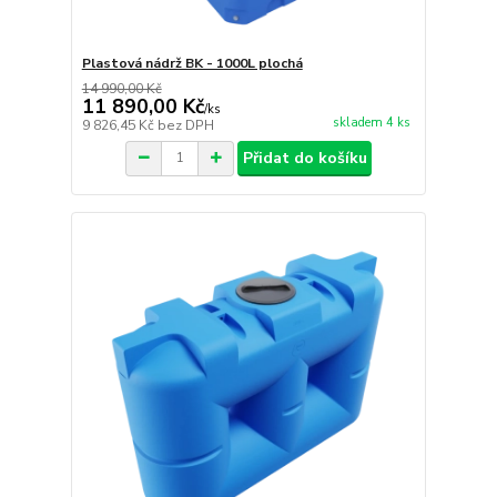
Plastová nádrž BK - 1000L plochá
14 990,00 Kč
11 890,00 Kč
/
ks
skladem 4 ks
9 826,45 Kč
bez DPH
Přidat do košíku