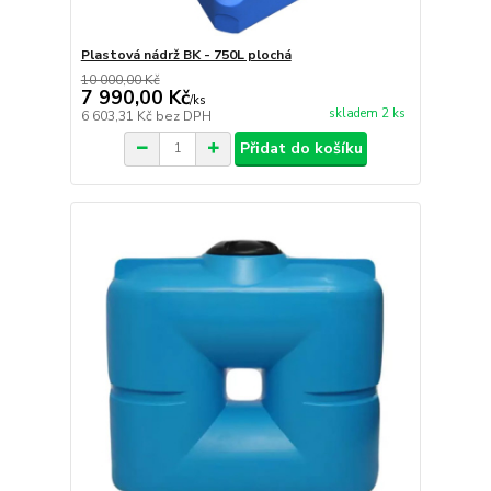
Plastová nádrž BK - 750L plochá
10 000,00 Kč
7 990,00 Kč
/
ks
skladem 2 ks
6 603,31 Kč
bez DPH
Přidat do košíku