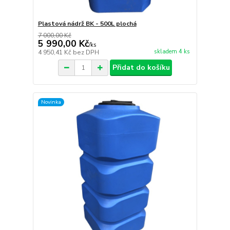
Plastová nádrž BK - 500L plochá
7 000,00 Kč
5 990,00 Kč
/
ks
skladem 4 ks
4 950,41 Kč
bez DPH
Přidat do košíku
Novinka