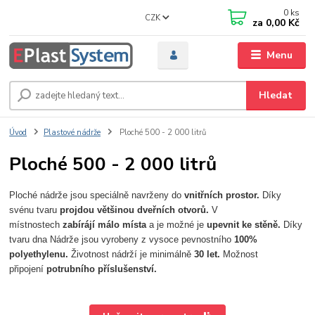
0
ks
CZK
za
0,00 Kč
Menu
Hledat
Úvod
Plastové nádrže
Ploché 500 - 2 000 litrů
Ploché 500 - 2 000 litrů
Ploché nádrže jsou speciálně navrženy do
vnitřních prostor.
Díky
svénu tvaru
projdou většinou dveřních otvorů.
V
místnostech
zabírájí málo místa
a je možné je
upevnit ke stěně.
Díky
tvaru dna Nádrže jsou vyrobeny z vysoce pevnostního
100%
polyethylenu.
Životnost nádrží je minimálně
30 let.
Možnost
připojení
potrubního příslušenství.