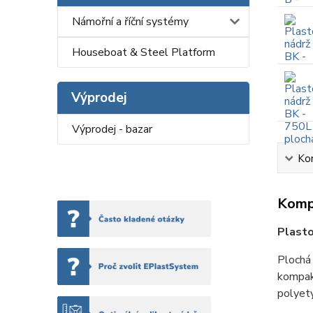
Námořní a říční systémy
Houseboat & Steel Platform
Výprodej
Výprodej - bazar
Kom
Kompl
Plasto
Plochá 
kompak
polyety