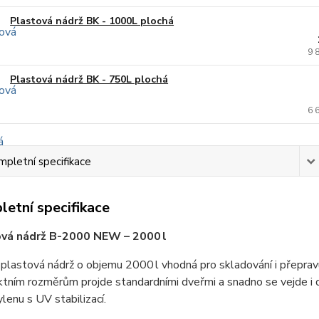
Plastová nádrž BK - 1000L plochá
9 
Plastová nádrž BK - 750L plochá
6 
pletní specifikace
etní specifikace
vá nádrž B-2000 NEW – 2000 l
plastová nádrž o objemu 2000 l vhodná pro skladování i přepravu v
tním rozměrům projde standardními dveřmi a snadno se vejde i 
lenu s UV stabilizací.