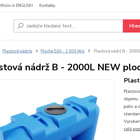
rtfolio in ENGLISH
Kontakty
Hle
Plastové nádrže
Ploché 500 - 2 000 litrů
Plastová nádrž B - 200
stová nádrž B - 2000L NEW plo
Plast
Plastov
objemu 2
paliv a
standar
Vyrobena
celý pop