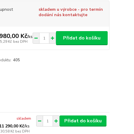
upnost
skladem u výrobce - pro termín
dodání nás kontaktujte
980,00 Kč
/
ks
Přidat do košíku
5,29 Kč
bez DPH
oduktu:
405
skladem
Přidat do košíku
11 290,00 Kč
/
ks
330,58 Kč
bez DPH