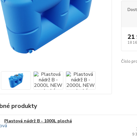
Dost
21 
18 16
Číslo pr
bné produkty
Plastová nádrž B - 1000L plochá
9 