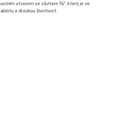
ustním otvorem se závitem ¾", který je ve
bilitu a dlouhou životnost.
í