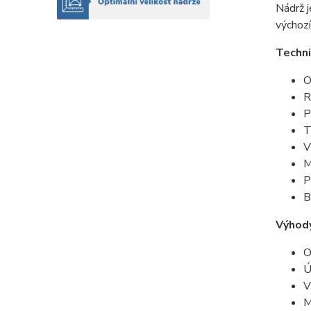
Nádrž 
výchozí
Techni
O
R
P
T
V
M
P
B
Výhod
O
Ú
V
M