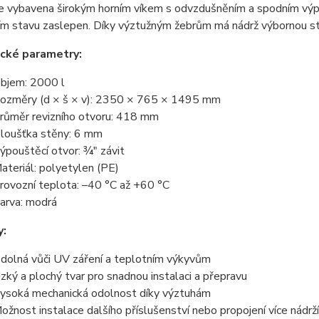
je vybavena širokým horním víkem s odvzdušněním a spodním výp
m stavu zaslepen. Díky výztužným žebrům má nádrž výbornou sta
cké parametry:
bjem: 2000 l
ozměry (d × š × v): 2350 × 765 × 1495 mm
růměr revizního otvoru: 418 mm
loušťka stěny: 6 mm
ýpouštěcí otvor: ¾" závit
ateriál: polyetylen (PE)
rovozní teplota: –40 °C až +60 °C
arva: modrá
y:
dolná vůči UV záření a teplotním výkyvům
zký a plochý tvar pro snadnou instalaci a přepravu
ysoká mechanická odolnost díky výztuhám
ožnost instalace dalšího příslušenství nebo propojení více nádrž