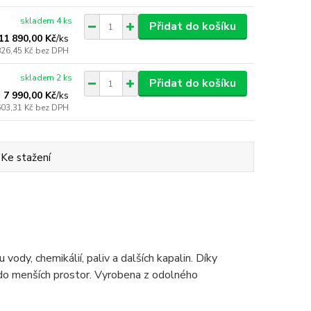
skladem 4 ks
Přidat do košíku
11 890,00 Kč
/
ks
826,45 Kč
bez DPH
skladem 2 ks
Přidat do košíku
7 990,00 Kč
/
ks
603,31 Kč
bez DPH
Ke stažení
ody, chemikálií, paliv a dalších kapalin. Díky
do menších prostor. Vyrobena z odolného