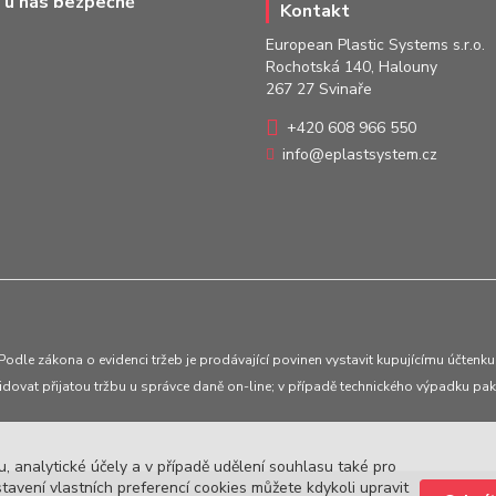
 u nás bezpečně
Kontakt
European Plastic Systems s.r.o.
Rochotská 140, Halouny
267 27 Svinaře
+420 608 966 550
info@eplastsystem.cz
Podle zákona o evidenci tržeb je prodávající povinen vystavit kupujícímu účtenku
idovat přijatou tržbu u správce daně on-line; v případě technického výpadku pak
, analytické účely a v případě udělení souhlasu také pro
tavení vlastních preferencí cookies můžete kdykoli upravit