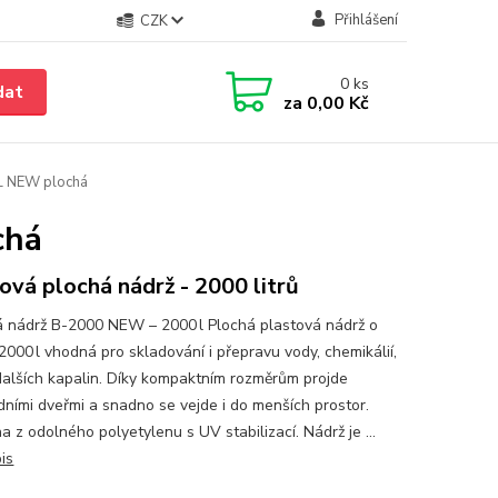
Přihlášení
CZK
0
ks
dat
za
0,00 Kč
0L NEW plochá
chá
ová plochá nádrž - 2000 litrů
á nádrž B-2000 NEW – 2000 l Plochá plastová nádrž o
000 l vhodná pro skladování i přepravu vody, chemikálií,
 dalších kapalin. Díky kompaktním rozměrům projde
dními dveřmi a snadno se vejde i do menších prostor.
 z odolného polyetylenu s UV stabilizací. Nádrž je ...
is