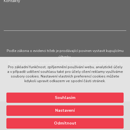
Kontakty
Podle zákona o evidenci tržeb je prodávající povinen vystavit kupujícímu
účtenku.
Zároveň je povinen zaevidovat přijatou tržbu u správce daně on-line; v
Pro základní funkčnost, zpříjemnění používání webu, analytické účely
případě technického výpadku pak nejpozději do 48 hodin.
a v případě udělení souhlasu také pro účely cílení reklamy využíváme
soubory cookies. Nastavení vlastních preferencí cookies můžete
kdykoli upravit odkazem ve spodní části stránek.
Souhlasím
Upravit sběr cookies.
Nastavení
© Copyright 2015 - 2026 European Plastic Systems s.r.o.