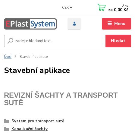
0
ks
CZK
za
0,00 Kč
Menu
Hledat
Úvod
Stavební aplikace
Stavební aplikace
REVIZNÍ ŠACHTY A TRANSPORT
SUTĚ
Systém pro transport sutě
Kanalizační šachty