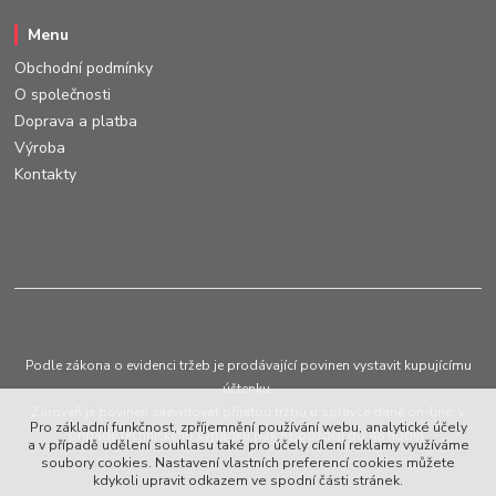
Menu
Obchodní podmínky
O společnosti
Doprava a platba
Výroba
Kontakty
Podle zákona o evidenci tržeb je prodávající povinen vystavit kupujícímu
účtenku.
Zároveň je povinen zaevidovat přijatou tržbu u správce daně on-line; v
Pro základní funkčnost, zpříjemnění používání webu, analytické účely
případě technického výpadku pak nejpozději do 48 hodin.
a v případě udělení souhlasu také pro účely cílení reklamy využíváme
soubory cookies. Nastavení vlastních preferencí cookies můžete
kdykoli upravit odkazem ve spodní části stránek.