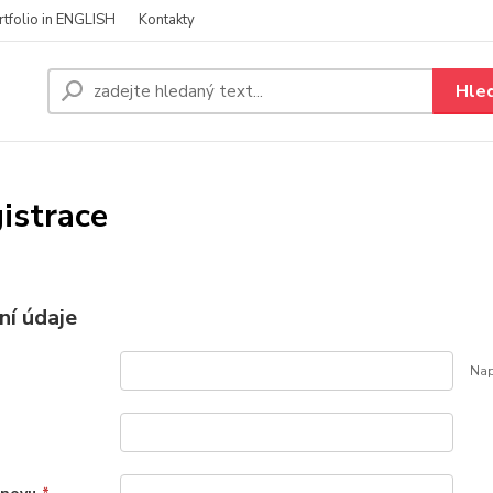
rtfolio in ENGLISH
Kontakty
Hle
istrace
í údaje
Nap
*