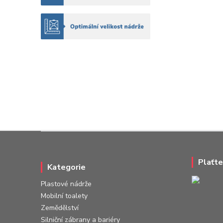
Plaťte
Kategorie
Plastové nádrže
Mobilní toalety
Zemědělství
Silniční zábrany a bariéry