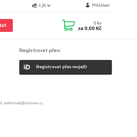
Přihlášení
CZK
0
ks
dat
za
0,00 Kč
Registrovat přes:
Registrovat přes mojeID
ř. petrnovak@seznam.cz