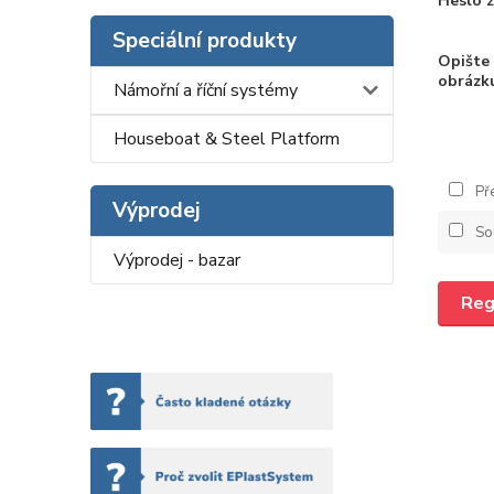
Heslo 
Speciální produkty
Opište 
obrázk
Námořní a říční systémy
Houseboat & Steel Platform
Pře
Výprodej
So
Výprodej - bazar
Reg