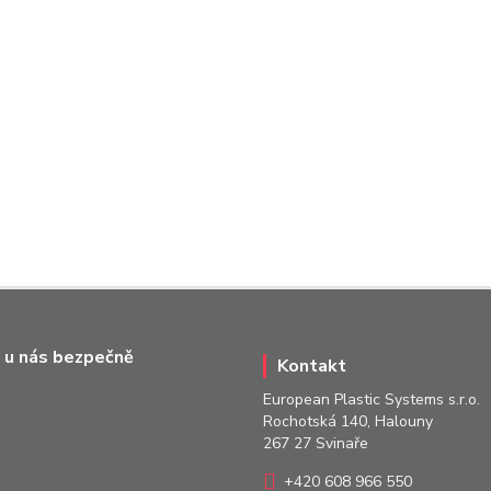
 u nás bezpečně
Kontakt
European Plastic Systems s.r.o.
Rochotská 140, Halouny
267 27 Svinaře
+420 608 966 550