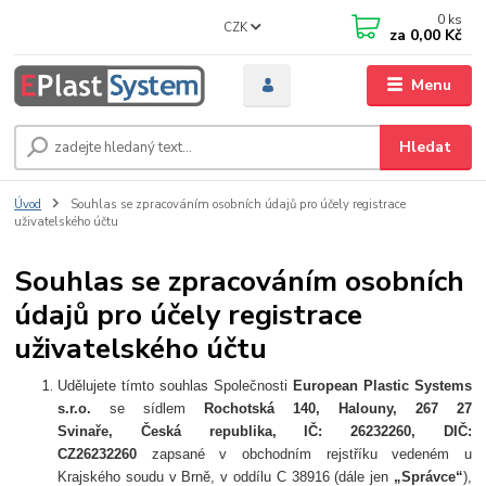
0
ks
CZK
za
0,00 Kč
Menu
Hledat
Úvod
Souhlas se zpracováním osobních údajů pro účely registrace
uživatelského účtu
Souhlas se zpracováním osobních
údajů pro účely registrace
uživatelského účtu
Udělujete tímto souhlas Společnosti
European Plastic Systems
s.r.o.
se sídlem
Rochotská 140
, Halouny, 267 27
Svinaře,
Česká republika, IČ: 26232260, DIČ:
CZ26232260
zapsané v obchodním rejstříku vedeném u
Krajského soudu v Brně, v oddílu C 38916 (dále jen
„Správce“
),