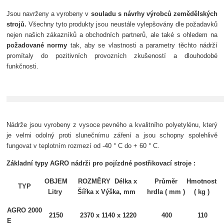
Jsou navrženy a vyrobeny
v
souladu s návrhy výrobců
zemědělských
strojů.
Všechny tyto produkty jsou neustále vylepšovány dle požadavků
nejen našich zákazníků a obchodních partnerů, ale také s ohledem na
požadované normy
tak, aby se vlastnosti a parametry těchto nádrží
promítaly do pozitivních
provozních zkušeností
a dlouhodobé
funkčnosti.
Nádrže jsou vyrobeny z vysoce pevného a kvalitního polyetylénu, který
je velmi odolný proti slunečnímu záření a jsou schopny spolehlivě
fungovat v teplotním rozmezí od -40 ° C do + 60 ° C.
Základní typy AGRO nádrži pro pojízdné postřikovací stroje :
OBJEM
ROZMĚRY Délka x
Průměr
Hmotnost
TYP
Litry
Šířka x Výška, mm
hrdla ( mm )
( kg )
AGRO 2000
2150
2370 x 1140 x 1220
400
110
E