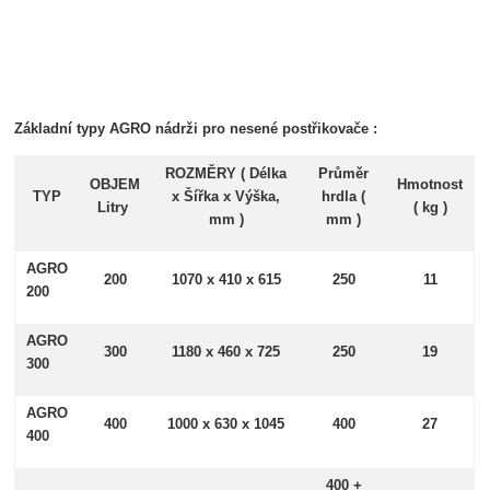
Základní typy AGRO nádrži pro nesené postřikovače :
ROZMĚRY ( Délka
Průměr
OBJEM
Hmotnost
TYP
x Šířka x Výška,
hrdla (
Litry
( kg )
mm )
mm )
AGRO
200
1070 x 410 x 615
250
11
200
AGRO
300
1180 x 460 x 725
250
19
300
AGRO
400
1000 x 630 x 1045
400
27
400
400 +