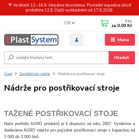
🌴 Ve dnech 12.–16.8. čerpáme dovolenou. Poslední expedice zboží
proběhne 12.8. Další vyskladnění od 17.8.2026.
0
ks
CZK
za
0,00 Kč
Menu
Hledat
Úvod
Zemědělské nádrže
Nádrže pro postřikovací stroje
Nádrže pro postřikovací stroje
TAŽENÉ POSTŘIKOVACÍ STOJE
Naše portfolio AGRO produktů je k dispozici od roku 2007. Vyrábíme a
dodáváme AGRO nádrže pro pojízdné postřikovací stroje s kapacitou od
2 000 do 3 000 litrů.