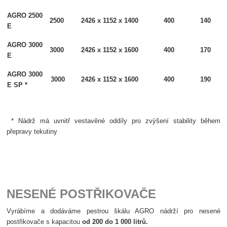
AGRO 2500
2500
2426 x 1152 x 1400
400
140
E
AGRO 3000
3000
2426 x 1152 x 1600
400
170
E
AGRO 3000
3000
2426 x 1152 x 1600
400
190
E SP *
* Nádrž má uvnitř vestavěné oddíly pro zvýšení stability během
přepravy tekutiny
NESENÉ POSTŘIKOVAČE
Vyrábíme
a dodáváme pestrou škálu AGRO nádrží pro nesené
postřikovače s kapacitou
od 200 do 1 000 litrů.