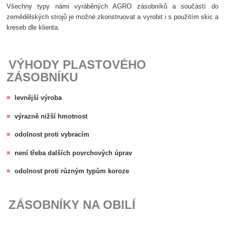
Všechny typy námi vyráběných AGRO zásobníků
a součástí do
zemědělských strojů je možné zkonstruovat a vyrobit i
s použitím skic a
kreseb dle klienta.
VÝHODY PLASTOVÉHO
ZÁSOBNÍKU
≡
levnější výroba
≡
výrazně nižší hmotnost
≡
odolnost proti vybracím
≡
není třeba dalších povrchových úprav
≡
odolnost proti různým typům koroze
ZÁSOBNÍKY NA OBILÍ