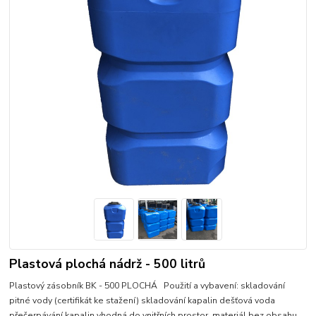
Plastová plochá nádrž - 500 litrů
Plastový zásobník BK - 500 PLOCHÁ Použití a vybavení: skladování
pitné vody (certifikát ke stažení) skladování kapalin dešťová voda
přečerpávání kapalin vhodná do vnitřních prostor materiál bez obsahu