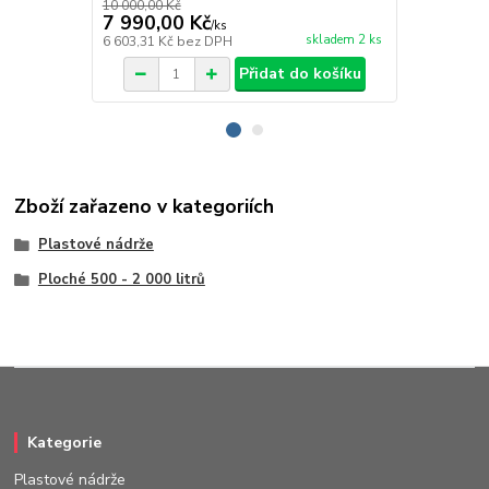
10 000,00 Kč
11 990,00 Kč
7 990,00 Kč
11 290,0
/
ks
skladem 2 ks
6 603,31 Kč
bez DPH
9 330,58 Kč
Přidat do košíku
Zboží zařazeno v kategoriích
Plastové nádrže
Ploché 500 - 2 000 litrů
Kategorie
Plastové nádrže