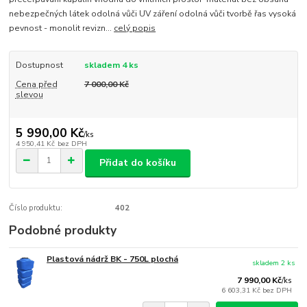
nebezpečných látek odolná vůči UV záření odolná vůči tvorbě řas vysoká
pevnost - monolit revizn...
celý popis
Dostupnost
skladem 4 ks
Cena před
7 000,00 Kč
slevou
5 990,00 Kč
/
ks
4 950,41 Kč
bez DPH
Přidat do košíku
Číslo produktu:
402
Podobné produkty
Plastová nádrž BK - 750L plochá
skladem 2 ks
7 990,00 Kč
/
ks
6 603,31 Kč
bez DPH