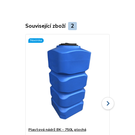
Související zboží
2
Novinka
Plastová nádrž BK - 750L plochá
Plastová nád