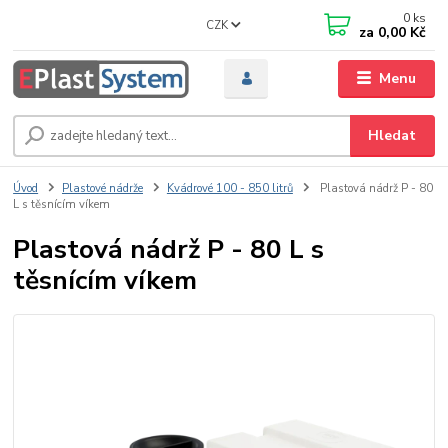
0
ks
CZK
za
0,00 Kč
Menu
Hledat
Úvod
Plastové nádrže
Kvádrové 100 - 850 litrů
Plastová nádrž P - 80
L s těsnícím víkem
Plastová nádrž P - 80 L s
těsnícím víkem