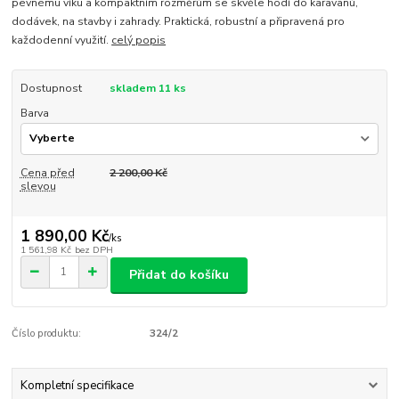
pevnému víku a kompaktním rozměrům se skvěle hodí do karavanů,
dodávek, na stavby i zahrady. Praktická, robustní a připravená pro
každodenní využití.
celý popis
Dostupnost
skladem 11 ks
Barva
Cena před
2 200,00 Kč
slevou
1 890,00 Kč
/
ks
1 561,98 Kč
bez DPH
Přidat do košíku
Číslo produktu:
324/2
Kompletní specifikace