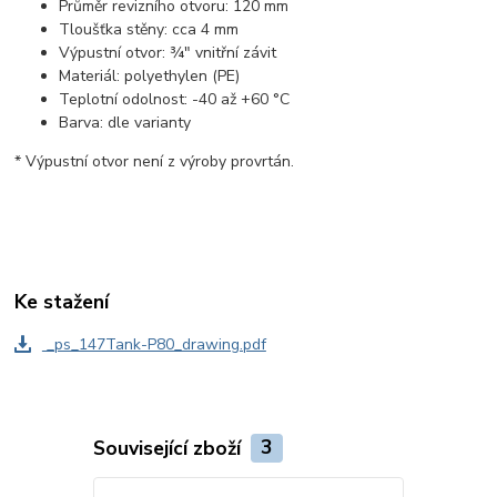
Průměr revizního otvoru: 120 mm
Tloušťka stěny: cca 4 mm
Výpustní otvor: ¾" vnitřní závit
Materiál: polyethylen (PE)
Teplotní odolnost: -40 až +60 °C
Barva: dle varianty
* Výpustní otvor není z výroby provrtán.
Ke stažení
_ps_147Tank-P80_drawing.pdf
Související zboží
3