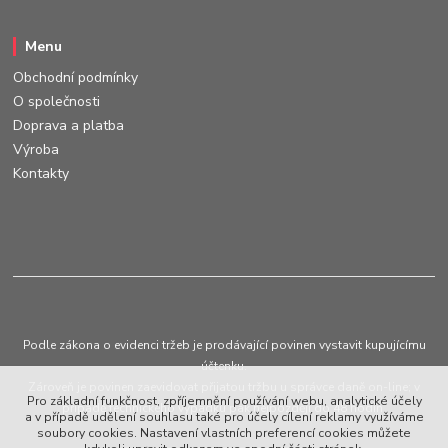
Menu
Obchodní podmínky
O společnosti
Doprava a platba
Výroba
Kontakty
Podle zákona o evidenci tržeb je prodávající povinen vystavit kupujícímu
účtenku.
Zároveň je povinen zaevidovat přijatou tržbu u správce daně on-line; v
Pro základní funkčnost, zpříjemnění používání webu, analytické účely
případě technického výpadku pak nejpozději do 48 hodin.
a v případě udělení souhlasu také pro účely cílení reklamy využíváme
soubory cookies. Nastavení vlastních preferencí cookies můžete