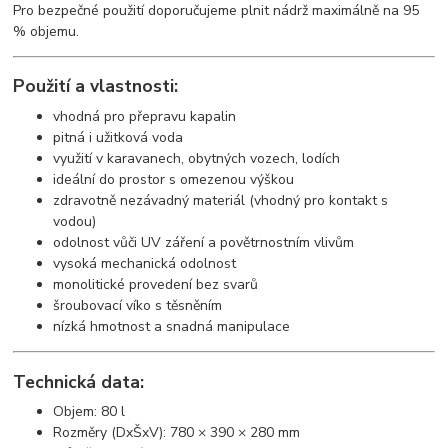
Pro bezpečné použití doporučujeme plnit nádrž maximálně na 95
% objemu.
Použití a vlastnosti:
vhodná pro přepravu kapalin
pitná i užitková voda
využití v karavanech, obytných vozech, lodích
ideální do prostor s omezenou výškou
zdravotně nezávadný materiál (vhodný pro kontakt s
vodou)
odolnost vůči UV záření a povětrnostním vlivům
vysoká mechanická odolnost
monolitické provedení bez svarů
šroubovací víko s těsněním
nízká hmotnost a snadná manipulace
Technická data:
Objem: 80 l
Rozměry (DxŠxV): 780 × 390 × 280 mm