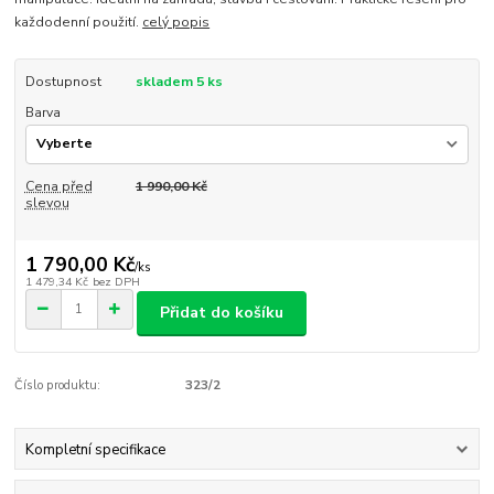
každodenní použití.
celý popis
Dostupnost
skladem 5 ks
Barva
Cena před
1 990,00 Kč
slevou
1 790,00 Kč
/
ks
1 479,34 Kč
bez DPH
Přidat do košíku
Číslo produktu:
323/2
Kompletní specifikace