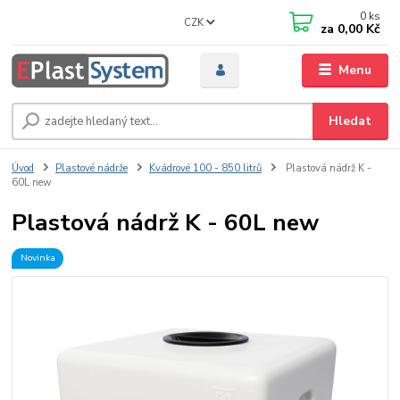
0
ks
CZK
za
0,00 Kč
Menu
Hledat
Úvod
Plastové nádrže
Kvádrové 100 - 850 litrů
Plastová nádrž K -
60L new
Plastová nádrž K - 60L new
Novinka