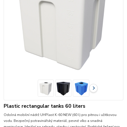
Plastic rectangular tanks 60 liters
Odolná mobilní nádrž UHPlast K-60 NEW (60 l) pro pitnou i užitkovou
vodu. Bezpečný potravinářský materiál, pevné víko a snadná
manipulace. Ideální na zahradu, stavbu i cestování. Praktické řešení pro