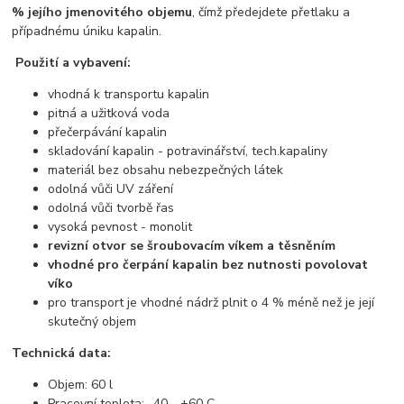
% jejího jmenovitého objemu
, čímž předejdete přetlaku a
případnému úniku kapalin.
Použití a vybavení:
vhodná k transportu kapalin
pitná a užitková voda
přečerpávání kapalin
skladování kapalin - potravinářství, tech.kapaliny
materiál bez obsahu nebezpečných látek
odolná vůči UV záření
odolná vůči tvorbě řas
vysoká pevnost - monolit
revizní otvor se šroubovacím víkem a těsněním
v
hodné pro čerpání kapalin bez nutnosti povolovat
víko
pro transport je vhodné nádrž plnit o 4 % méně než je její
skutečný objem
Technická data:
Objem: 60 l
Pracovní teplota: -40 - +60 C