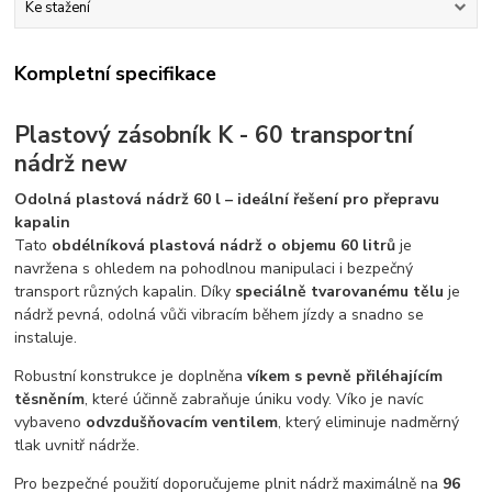
Ke stažení
Kompletní specifikace
Plastový zásobník K - 60 transportní
nádrž new
Odolná plastová nádrž 60 l – ideální řešení pro přepravu
kapalin
Tato
obdélníková plastová nádrž o objemu 60 litrů
je
navržena s ohledem na pohodlnou manipulaci i bezpečný
transport různých kapalin. Díky
speciálně tvarovanému tělu
je
nádrž pevná, odolná vůči vibracím během jízdy a snadno se
instaluje.
Robustní konstrukce je doplněna
víkem s pevně přiléhajícím
těsněním
, které účinně zabraňuje úniku vody. Víko je navíc
vybaveno
odvzdušňovacím ventilem
, který eliminuje nadměrný
tlak uvnitř nádrže.
Pro bezpečné použití doporučujeme plnit nádrž maximálně na
96