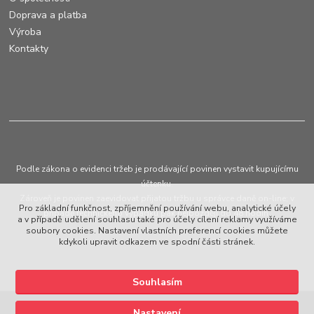
Doprava a platba
Výroba
Kontakty
Podle zákona o evidenci tržeb je prodávající povinen vystavit kupujícímu
účtenku.
Zároveň je povinen zaevidovat přijatou tržbu u správce daně on-line; v
Pro základní funkčnost, zpříjemnění používání webu, analytické účely
případě technického výpadku pak nejpozději do 48 hodin.
a v případě udělení souhlasu také pro účely cílení reklamy využíváme
soubory cookies. Nastavení vlastních preferencí cookies můžete
kdykoli upravit odkazem ve spodní části stránek.
Souhlasím
Upravit sběr cookies.
Nastavení