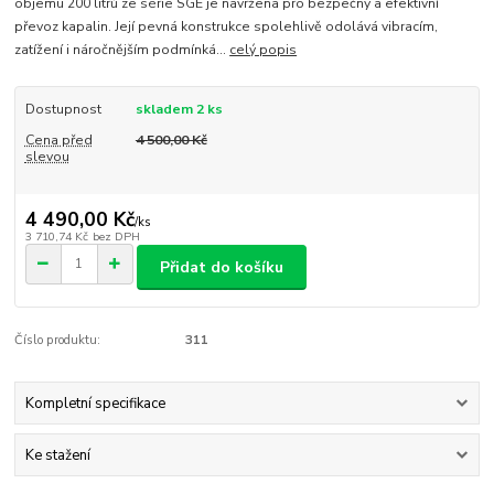
objemu 200 litrů ze série SGE je navržena pro bezpečný a efektivní
převoz kapalin. Její pevná konstrukce spolehlivě odolává vibracím,
zatížení i náročnějším podmínká...
celý popis
Dostupnost
skladem 2 ks
Cena před
4 500,00 Kč
slevou
4 490,00 Kč
/
ks
3 710,74 Kč
bez DPH
Přidat do košíku
Číslo produktu:
311
Kompletní specifikace
Ke stažení