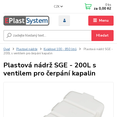
0
ks
CZK
za
0,00 Kč
Menu
Hledat
Úvod
Plastové nádrže
Kvádrové 100 - 850 litrů
Plastová nádrž SGE -
200L s ventilem pro čerpání kapalin
Plastová nádrž SGE - 200L s
ventilem pro čerpání kapalin