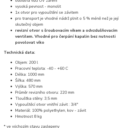
ododlná vůči UV záření
vysoká pevnost - monolit
1x otvor pro vypouštění se závitem
pro transport je vhodné nádrž plnit o 5 % méně než je její
skutečný objem
revizní otvor s šroubovacím víkem a odvzdušňovacím
ventilem. Vhodné pro čerpání kapalin bez nutnosti
povolovat víko
Technická data:
Objem: 200 l
Pracovní teplota: -40 - +60 C
Délka: 1000 mm
Šířka: 480 mm
Výška: 570 mm
Průměr revizního otvoru: 220 mm
Tloušťka stěny: 3,5 mm
Vypouštěcí otvor vnitřní závit : 3/4"
Materiál: 100% polyethylen, kov - závit
Hmotnost 8 kg
* ve výchozím stavu zaslepeny