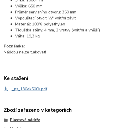
Šířka: 1000 mm
Výška: 650 mm
Průměr servisního otvoru: 350 mm
Vypouštecí otvor: ½" vnitřní závit
Materiál: 100% polyethylen
Tloušťka stěny: 4 mm, 2 vrstvy (vnitřní a vnější)
Váha: 19,3 kg
Poznámka:
Nádobu nelze tlakovat!
Ke stažení
_ps_130ek500k.pdf
Zboží zařazeno v kategoriích
Plastové nádrže