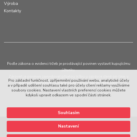
Výroba
Kontakty
Podle zákona o evidenci tržeb je prodávající povinen vystavit kupujícímu
účtenku.
Zároveň je povinen zaevidovat přijatou tržbu u správce daně on-line; v
Pro základní funkčnost, zpříjemnění používání webu, analytické účely
případě technického výpadku pak nejpozději do 48 hodin.
a v případě udělení souhlasu také pro účely cílení reklamy využíváme
soubory cookies. Nastavení vlastních preferencí cookies můžete
kdykoli upravit odkazem ve spodní části stránek.
Souhlasím
Upravit sběr cookies.
Nastavení