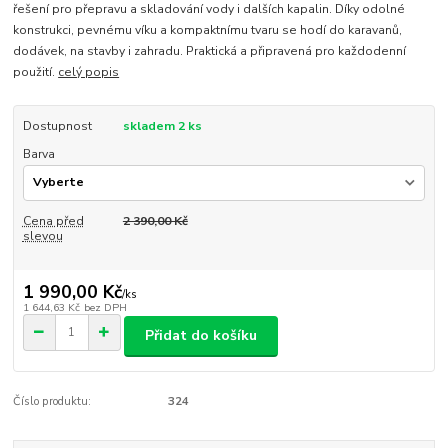
řešení pro přepravu a skladování vody i dalších kapalin. Díky odolné
konstrukci, pevnému víku a kompaktnímu tvaru se hodí do karavanů,
dodávek, na stavby i zahradu. Praktická a připravená pro každodenní
použití.
celý popis
Dostupnost
skladem 2 ks
Barva
Cena před
2 390,00 Kč
slevou
1 990,00 Kč
/
ks
1 644,63 Kč
bez DPH
Přidat do košíku
Číslo produktu:
324