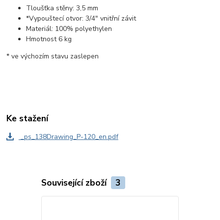
Tloušťka stěny: 3,5 mm
*Vypouštecí otvor: 3/4" vnitřní závit
Materiál: 100% polyethylen
Hmotnost 6 kg
* ve výchozím stavu zaslepen
Ke stažení
_ps_138Drawing_P-120_en.pdf
Související zboží
3