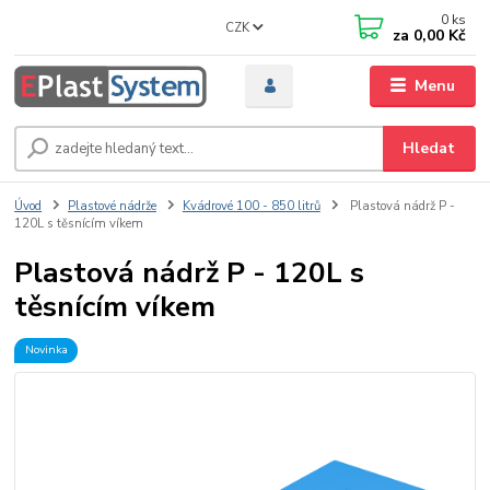
0
ks
CZK
za
0,00 Kč
Menu
Hledat
Úvod
Plastové nádrže
Kvádrové 100 - 850 litrů
Plastová nádrž P -
120L s těsnícím víkem
Plastová nádrž P - 120L s
těsnícím víkem
Novinka