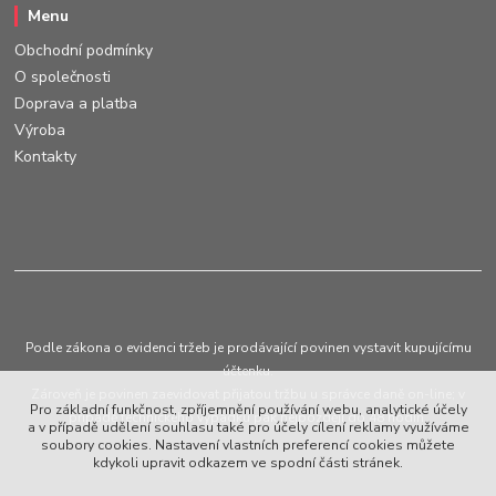
Menu
Obchodní podmínky
O společnosti
Doprava a platba
Výroba
Kontakty
Podle zákona o evidenci tržeb je prodávající povinen vystavit kupujícímu
účtenku.
Zároveň je povinen zaevidovat přijatou tržbu u správce daně on-line; v
Pro základní funkčnost, zpříjemnění používání webu, analytické účely
případě technického výpadku pak nejpozději do 48 hodin.
a v případě udělení souhlasu také pro účely cílení reklamy využíváme
soubory cookies. Nastavení vlastních preferencí cookies můžete
kdykoli upravit odkazem ve spodní části stránek.