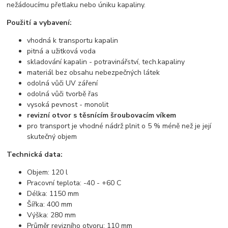
nežádoucímu přetlaku nebo úniku kapaliny.
Použití a vybavení:
vhodná k transportu kapalin
pitná a užitková voda
skladování kapalin - potravinářství, tech.kapaliny
materiál bez obsahu nebezpečných látek
odolná vůči UV záření
odolná vůči tvorbě řas
vysoká pevnost - monolit
revizní otvor s těsnícím šroubovacím víkem
pro transport je vhodné nádrž plnit o 5 % méně než je její
skutečný objem
Technická data:
Objem: 120 l
Pracovní teplota: -40 - +60 C
Délka: 1150 mm
Šířka: 400 mm
Výška: 280 mm
Průměr revizního otvoru: 110 mm