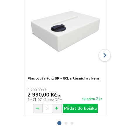
Plastová nádrž SP - 80L s těsnícím víkem
Plastová nád
3 290,00 Kč
3 290,00 Kč
2 990,00 Kč
2 990,00
/
ks
skladem 2 ks
2 471,07 Kč
bez DPH
2 471,07 Kč
Přidat do košíku