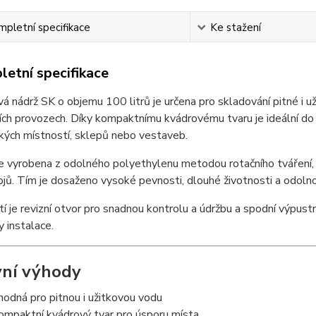
pletní specifikace
Ke stažení
etní specifikace
á nádrž SK o objemu 100 litrů je určena pro skladování pitné i u
ích provozech. Díky kompaktnímu kvádrovému tvaru je ideální d
kých místností, sklepů nebo vestaveb.
e vyrobena z odolného polyethylenu metodou rotačního tváření, 
jů. Tím je dosaženo vysoké pevnosti, dlouhé životnosti a odoln
í je revizní otvor pro snadnou kontrolu a údržbu a spodní výpustn
 instalace.
vní výhody
hodná pro pitnou i užitkovou vodu
ompaktní kvádrový tvar pro úsporu místa