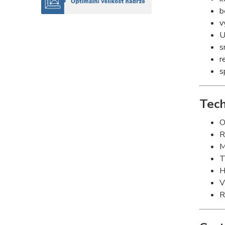
b
v
U
s
r
s
Tech
O
R
M
T
H
V
R