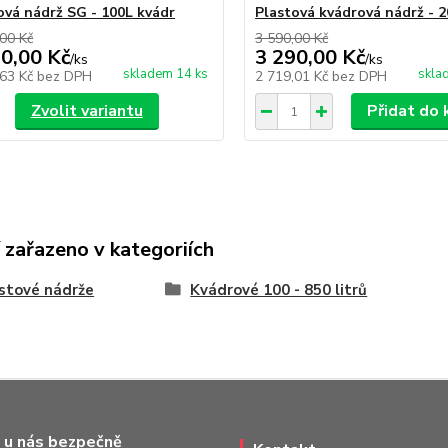
ová nádrž SG - 100L kvádr
Plastová kvádrová nádrž - 20
00 Kč
3 590,00 Kč
90,00 Kč
3 290,00 Kč
/
ks
/
ks
skladem 14 ks
skla
,63 Kč
bez DPH
2 719,01 Kč
bez DPH
Zvolit variantu
Přidat do 
 zařazeno v kategoriích
stové nádrže
Kvádrové 100 - 850 litrů
 u nás bezpečně