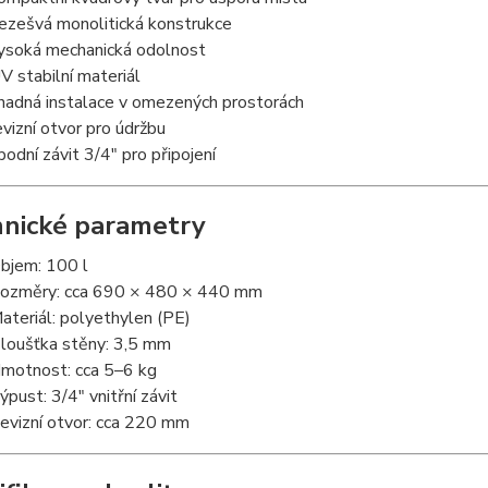
ezešvá monolitická konstrukce
ysoká mechanická odolnost
V stabilní materiál
nadná instalace v omezených prostorách
evizní otvor pro údržbu
podní závit 3/4" pro připojení
nické parametry
bjem: 100 l
ozměry: cca 690 × 480 × 440 mm
ateriál: polyethylen (PE)
loušťka stěny: 3,5 mm
motnost: cca 5–6 kg
ýpust: 3/4" vnitřní závit
evizní otvor: cca 220 mm