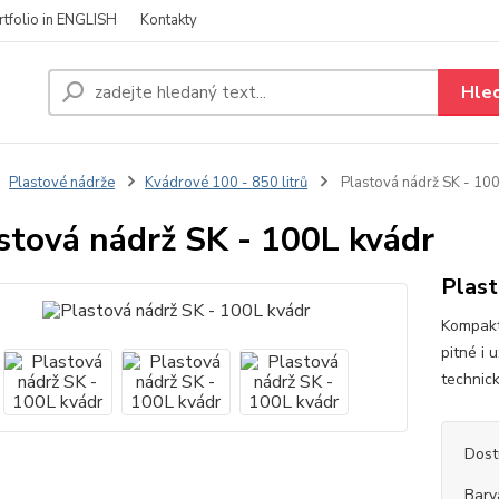
rtfolio in ENGLISH
Kontakty
Hle
Plastové nádrže
Kvádrové 100 - 850 litrů
Plastová nádrž SK - 100
stová nádrž SK - 100L kvádr
Plast
Kompakt
pitné i 
technic
Dost
Barv