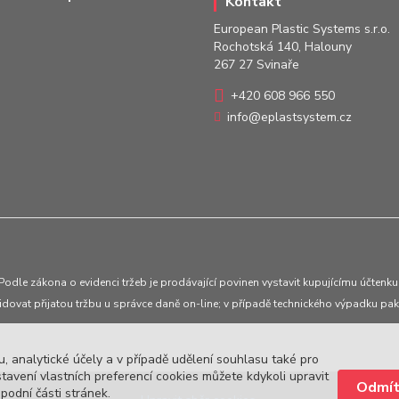
Kontakt
European Plastic Systems s.r.o.
Rochotská 140, Halouny
267 27 Svinaře
+420 608 966 550
info@eplastsystem.cz
Podle zákona o evidenci tržeb je prodávající povinen vystavit kupujícímu účtenku
idovat přijatou tržbu u správce daně on-line; v případě technického výpadku pak
, analytické účely a v případě udělení souhlasu také pro
tavení vlastních preferencí cookies můžete kdykoli upravit
odní části stránek.