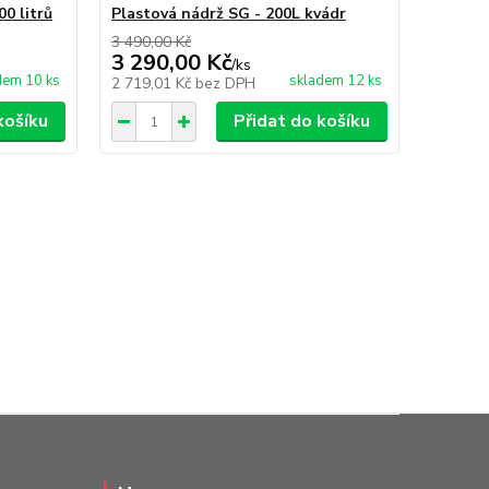
0 litrů
Plastová nádrž SG - 200L kvádr
3 490,00 Kč
3 290,00 Kč
/
ks
dem 10 ks
skladem 12 ks
2 719,01 Kč
bez DPH
košíku
Přidat do košíku