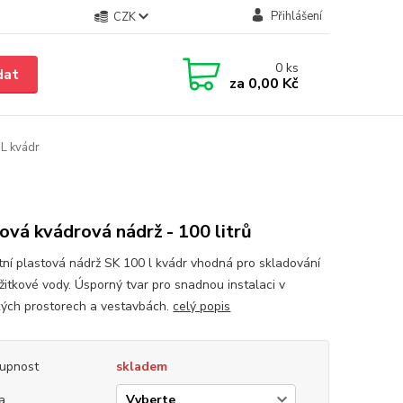
Přihlášení
CZK
0
ks
dat
za
0,00 Kč
L kvádr
ová kvádrová nádrž - 100 litrů
ní plastová nádrž SK 100 l kvádr vhodná pro skladování
užitkové vody. Úsporný tvar pro snadnou instalaci v
kých prostorech a vestavbách.
celý popis
upnost
skladem
a