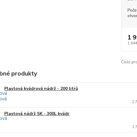
Poče
otvo
1 9
1 644
Číslo pr
bné produkty
Plastová kvádrová nádrž - 200 litrů
2 
Plastová nádrž SK - 300L kvádr
3 