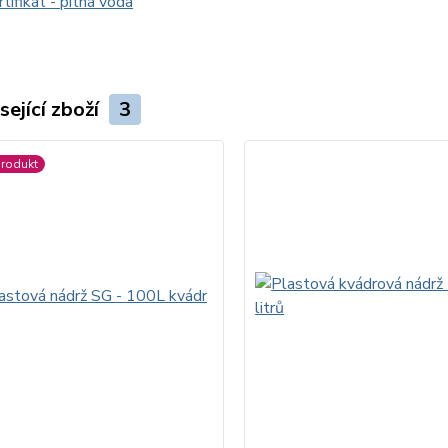
tifikát - pitná voda
sející zboží
3
rodukt