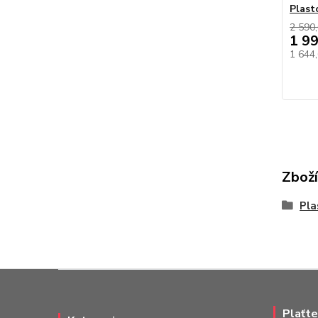
Plast
2 590,
1 9
1 644
Zboží
Pla
Plaťte