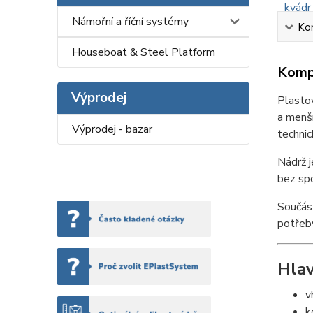
Námořní a říční systémy
Kom
Houseboat & Steel Platform
Kompl
Výprodej
Plastov
a menš
Výprodej - bazar
technic
Nádrž j
bez spo
Součást
potřeby
Hla
v
k