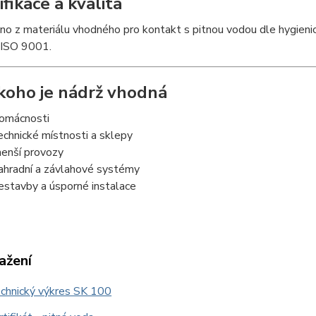
ifikace a kvalita
o z materiálu vhodného pro kontakt s pitnou vodou dle hygienic
y
ISO 9001
.
koho je nádrž vhodná
omácnosti
echnické místnosti a sklepy
enší provozy
ahradní a závlahové systémy
estavby a úsporné instalace
ažení
chnický výkres SK 100