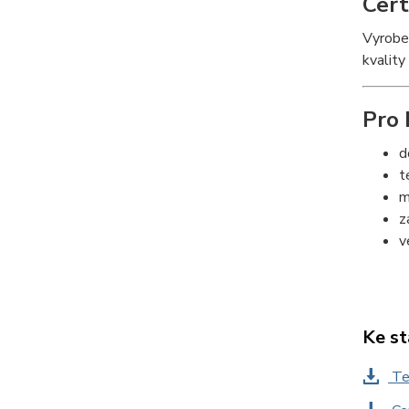
Cert
Vyroben
kvalit
Pro 
d
t
m
z
v
Ke st
Te