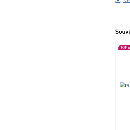
Cer
Souvi
TOP p