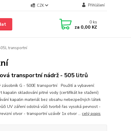
Přihlášení
CZK
0
ks
dat
za
0,00 Kč
505L transportní
ní
ová transportní nádrž - 505 litrů
ý zásobník G - 500E transportní Použití a vybavení:
t kapalin skladování pitné vody (certifikát ke stažení)
ávání kapalin materiál bez obsahu nebezpečných látek
vůči UV záření odolná vůči tvorbě řas vysoká pevnost -
revizní otvor - transportní uzávěr 1x otvor ...
celý popis