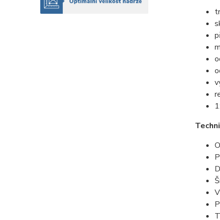
t
s
p
m
o
o
v
r
1
Techni
O
P
D
Š
V
P
T