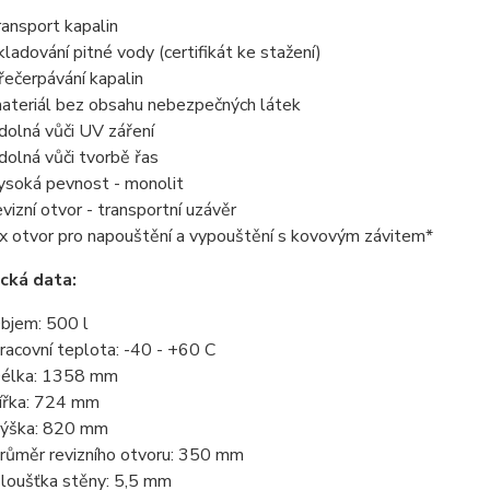
ransport kapalin
kladování pitné vody (certifikát ke stažení)
řečerpávání kapalin
ateriál bez obsahu nebezpečných látek
dolná vůči UV záření
dolná vůči tvorbě řas
ysoká pevnost - monolit
evizní otvor - transportní uzávěr
x otvor pro napouštění a vypouštění s kovovým závitem*
cká data:
bjem: 500 l
racovní teplota: -40 - +60 C
élka: 1358 mm
ířka: 724 mm
ýška: 820 mm
růměr revizního otvoru: 350 mm
loušťka stěny: 5,5 mm