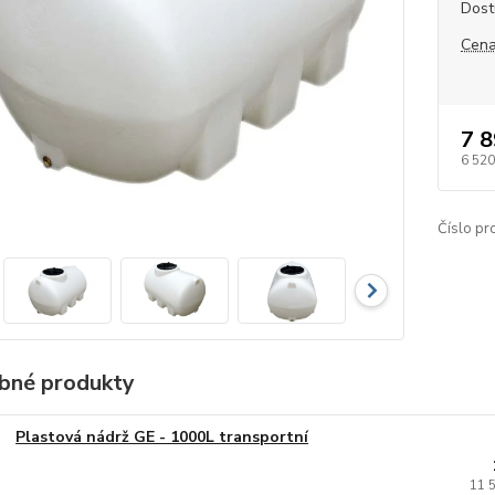
Dost
Cena
7 8
6 520
Číslo pr
bné produkty
Plastová nádrž GE - 1000L transportní
11 