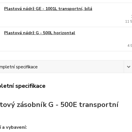
Plastová nádrž GE - 1001L transportní, bílá
11 
Plastová nádrž G - 500L horizontal
4 
pletní specifikace
etní specifikace
tový zásobník G - 500E transportní
í a vybavení: