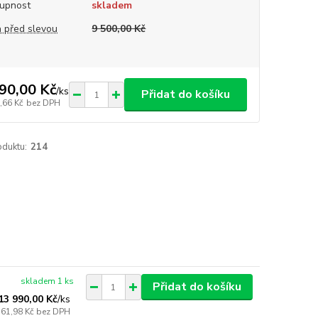
upnost
skladem
 před slevou
9 500,00 Kč
90,00 Kč
/
ks
Přidat do košíku
,66 Kč
bez DPH
oduktu:
214
skladem 1 ks
Přidat do košíku
13 990,00 Kč
/
ks
561,98 Kč
bez DPH