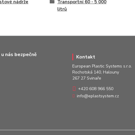
stové nádrže
Transportní 60 - 5 000
litrů
 u nás bezpečně
Kontakt
European Plastic Systems s.r.o.
Rochotská 140, Halouny
267 27 Svinaře
+420 608 966 550
info@eplastsystem.cz