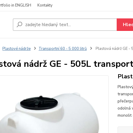
rtfolio in ENGLISH
Kontakty
Hle
Plastové nádrže
Transportní 60 - 5 000 litrů
Plastová nádrž GE - 
stová nádrž GE - 505L transport
Plast
Plastov
transpor
přečerp
odolná 
monolit 