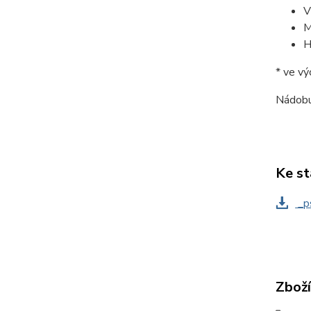
V
M
H
* ve v
Nádobu 
Ke st
_ps
Zboží