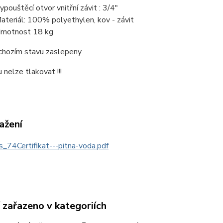
ypouštěcí otvor vnitřní závit : 3/4"
ateriál: 100% polyethylen, kov - závit
motnost 18 kg
ýchozím stavu zaslepeny
nelze tlakovat !!!
ažení
_74Certifikat---pitna-voda.pdf
 zařazeno v kategoriích