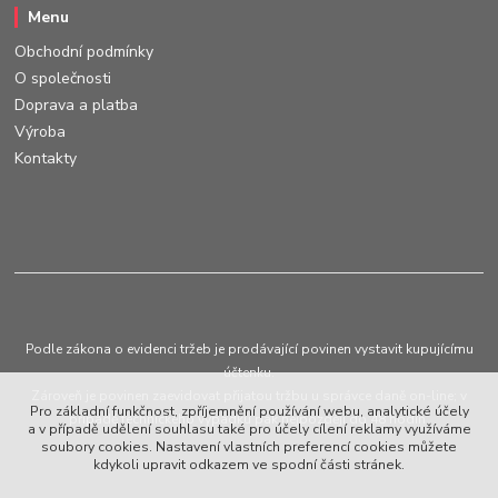
Menu
Obchodní podmínky
O společnosti
Doprava a platba
Výroba
Kontakty
Podle zákona o evidenci tržeb je prodávající povinen vystavit kupujícímu
účtenku.
Zároveň je povinen zaevidovat přijatou tržbu u správce daně on-line; v
Pro základní funkčnost, zpříjemnění používání webu, analytické účely
případě technického výpadku pak nejpozději do 48 hodin.
a v případě udělení souhlasu také pro účely cílení reklamy využíváme
soubory cookies. Nastavení vlastních preferencí cookies můžete
kdykoli upravit odkazem ve spodní části stránek.