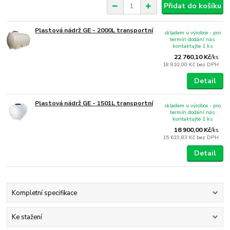
Přidat do košíku
Plastová nádrž GE - 2000L transportní
skladem u výrobce - pro
termín dodání nás
kontaktujte 1 ks
22 760,10 Kč
/
ks
18 810,00 Kč
bez DPH
Detail
Plastová nádrž GE - 1501L transportní
skladem u výrobce - pro
termín dodání nás
kontaktujte 1 ks
18 900,00 Kč
/
ks
15 619,83 Kč
bez DPH
Detail
Kompletní specifikace
Ke stažení