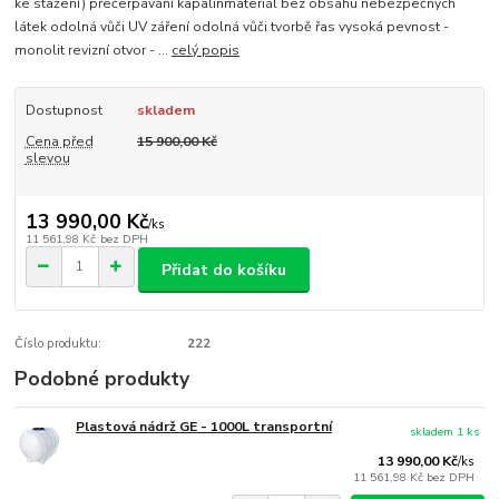
ke stažení) přečerpávání kapalinmateriál bez obsahu nebezpečných
látek odolná vůči UV záření odolná vůči tvorbě řas vysoká pevnost -
monolit revizní otvor - ...
celý popis
Dostupnost
skladem
Cena před
15 900,00 Kč
slevou
13 990,00 Kč
/
ks
11 561,98 Kč
bez DPH
Přidat do košíku
Číslo produktu:
222
Podobné produkty
Plastová nádrž GE - 1000L transportní
skladem 1 ks
13 990,00 Kč
/
ks
11 561,98 Kč
bez DPH