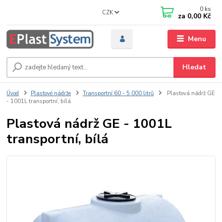
0
ks
CZK
za
0,00 Kč
Menu
Hledat
Úvod
Plastové nádrže
Transportní 60 - 5 000 litrů
Plastová nádrž GE
- 1001L transportní, bílá
Plastová nádrž GE - 1001L
transportní, bílá