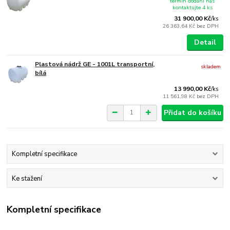
termín dodání nás
kontaktujte 4 ks
31 900,00 Kč
/
ks
26 363,64 Kč
bez DPH
Detail
Plastová nádrž GE - 1001L transportní,
skladem
bílá
13 990,00 Kč
/
ks
11 561,98 Kč
bez DPH
Přidat do košíku
Kompletní specifikace
Ke stažení
Kompletní specifikace