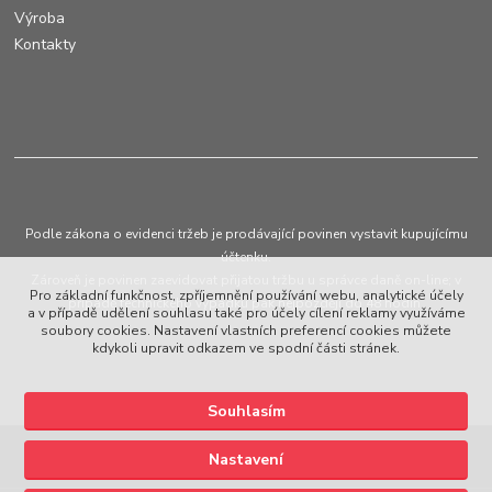
Výroba
Kontakty
Podle zákona o evidenci tržeb je prodávající povinen vystavit kupujícímu
účtenku.
Zároveň je povinen zaevidovat přijatou tržbu u správce daně on-line; v
Pro základní funkčnost, zpříjemnění používání webu, analytické účely
případě technického výpadku pak nejpozději do 48 hodin.
a v případě udělení souhlasu také pro účely cílení reklamy využíváme
soubory cookies. Nastavení vlastních preferencí cookies můžete
kdykoli upravit odkazem ve spodní části stránek.
Souhlasím
Upravit sběr cookies.
Nastavení