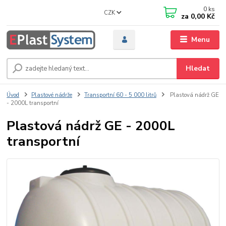
0
ks
CZK
za
0,00 Kč
Menu
Hledat
Úvod
Plastové nádrže
Transportní 60 - 5 000 litrů
Plastová nádrž GE
- 2000L transportní
Plastová nádrž GE - 2000L
transportní