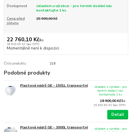
Dostupnost
skladem u výrobce - pro termín dodání nás
kontaktujte 1 ks
Cena před
25 900,00 Kč
slevou
22 760,10 Kč
/
ks
18 810,00 Kč
bez DPH
Momentálně není k dispozici
Číslo produktu:
218
Podobné produkty
Plastová nádrž GE - 1501L transportní
skladem u výrobce - pro
termín dodání nás
kontaktujte 1 ks
18 900,00 Kč
/
ks
15 619,83 Kč
bez DPH
Detail
Plastová nádrž GE - 3000L transportní
skladem u výrobce - pro