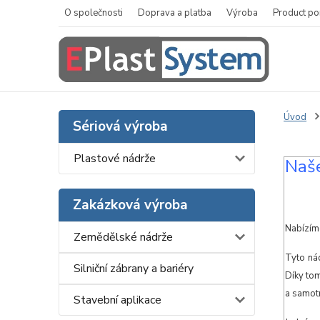
O společnosti
Doprava a platba
Výroba
Product po
Úvod
Sériová výroba
Plastové nádrže
Naš
Zakázková výroba
Nabízíme
Zemědělské nádrže
Tyto ná
Silniční zábrany a bariéry
Díky tom
a samot
Stavební aplikace