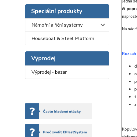
Jedná s
či popr
Speciální produkty
naprosto
Námořní a říční systémy
Na nádr
Houseboat & Steel Platform
Rozsah 
Výprodej
d
Výprodej - bazar
o
p
p
t
z
Kopulov