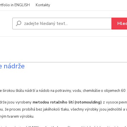
rtfolio in ENGLISH
Kontakty
Hle
e nádrže
 širokou škálu nádrží a nádob na potraviny, vodu, chemikálie o objemech 60
drže jsou vyrobeny
metodou rotačního lití (rotomoulding)
z vysoce pevn
u, že proces probíhá bez jakéhokoli tlaku, všechny výrobky jsou jednolité a 
ným tvarem výrobku.