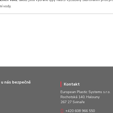
čních vlivů
, taktéž jsou vybrané typy nádrží vyztuženy žebrováním proti p
í vody.
 u nás bezpečně
Kontakt
European Plastic Systems s.r.o.
Rochotská 140, Halouny
267 27 Svinaře
+420 608 966 550