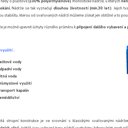
e tedy o plastové
(100% polyethylenové)
monolitické nádrže, u kterých
neh
askání.
Nádrže se tak vyznačují
dlouhou životností (min.30 let)
. Jejich 
u stabilitu, kterou od svařovaných nádrží můžeme získat jen obtížně a to pou
že je možné upevnit úchyty různého průměru k
připojení dalšího vybavení a 
využití :
ešťové vody
dpadní vody
itná voda
růmyslové využití
ransport kapalin
emědělství
itá stropní konstrukce je ve srovnání s klasickými svařovanými nádrž