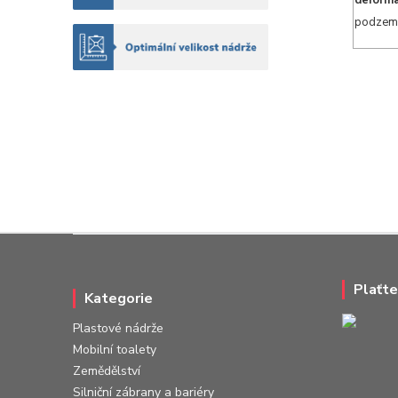
deforma
podzemn
Plaťte
Kategorie
Plastové nádrže
Mobilní toalety
Zemědělství
Silniční zábrany a bariéry