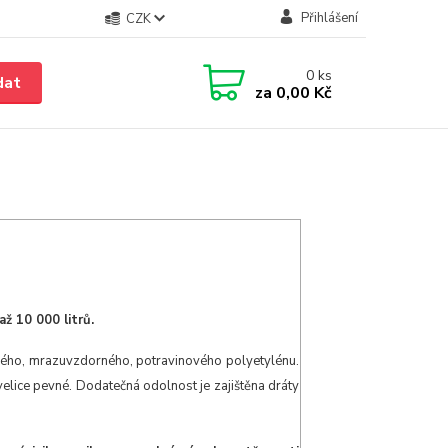
Přihlášení
CZK
0
ks
dat
za
0,00 Kč
až 10 000 litrů.
ého, mrazuvzdorného, potravinového polyetylénu.
velice pevné. Dodatečná odolnost je zajištěna dráty