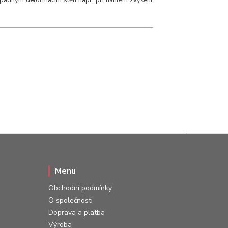
řípadným deformacím stěn např. při náhlém zvýšení
Menu
Obchodní podmínky
O společnosti
Doprava a platba
Výroba