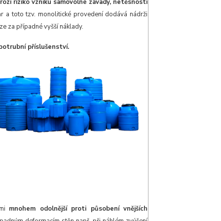
rozí riziko vzniku samovolné závady, netěsnosti
tvar a toto tzv. monolitické provedení dodává nádrži
ze za případné vyšší náklady.
potrubní příslušenství.
emi
mnohem odolnější proti působení vnějších