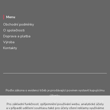
Menu
Obchodní podmínky
O společnosti
Doprava a platba
Výroba
Kontakty
Podle zákona o evidenci tržeb je prodávající povinen vystavit kupujícímu
účtenku.
Zároveň je povinen zaevidovat přijatou tržbu u správce daně on-line; v
Pro základní funkčnost, zpříjemnění používání webu, analytické účely
případě technického výpadku pak nejpozději do 48 hodin.
a v případě udělení souhlasu také pro účely cílení reklamy využíváme