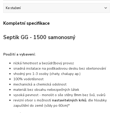
Ke stažení
Kompletní specifikace
Septik GG - 1500 samonosný
Použití a vybavení:
nízká hmotnost a bezúdržbový provoz
snadná instalace na podlkadovou desku bez obetonování
vhodný pro 1-3 osoby (chaty, chalupy ap.)
100% vodotěsnost
mechanická a chemická odolnost
materiál bez obsahu nebezpečných látek
vysoká pevnost - monolit o síle stěny 8mm bez švů, svárů
revizní otvor s možností
nastavitelných krků
, dle hloubky
zapuštění do země (vždy po 60cm)*