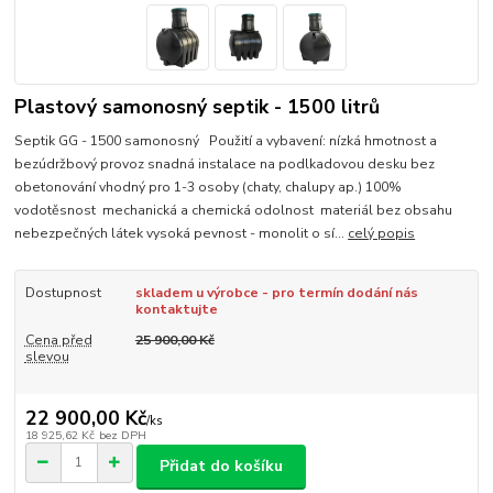
Plastový samonosný septik - 1500 litrů
Septik GG - 1500 samonosný Použití a vybavení: nízká hmotnost a
bezúdržbový provoz snadná instalace na podlkadovou desku bez
obetonování vhodný pro 1-3 osoby (chaty, chalupy ap.) 100%
vodotěsnost mechanická a chemická odolnost materiál bez obsahu
nebezpečných látek vysoká pevnost - monolit o sí...
celý popis
Dostupnost
skladem u výrobce - pro termín dodání nás
kontaktujte
Cena před
25 900,00 Kč
slevou
22 900,00 Kč
/
ks
18 925,62 Kč
bez DPH
Přidat do košíku