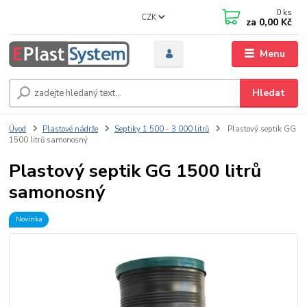
0
ks
CZK
za
0,00 Kč
Menu
Hledat
Úvod
Plastové nádrže
Septiky 1 500 - 3 000 litrů
Plastový septik GG
1500 litrů samonosný
Plastový septik GG 1500 litrů
samonosný
Novinka