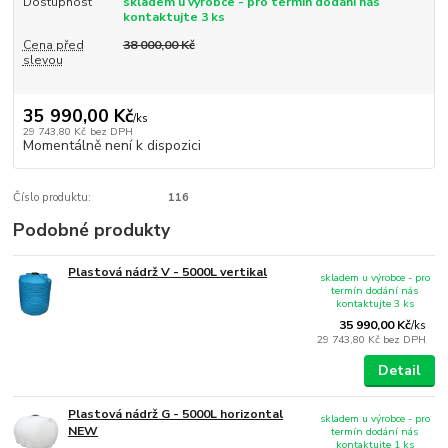
Dostupnost
skladem u výrobce - pro termín dodání nás
kontaktujte 3 ks
Cena před
38 000,00 Kč
slevou
35 990,00 Kč
/
ks
29 743,80 Kč
bez DPH
Momentálně není k dispozici
Číslo produktu:
116
Podobné produkty
Plastová nádrž V - 5000L vertikal
skladem u výrobce - pro
termín dodání nás
kontaktujte 3 ks
35 990,00 Kč
/
ks
29 743,80 Kč
bez DPH
Detail
Plastová nádrž G - 5000L horizontal
skladem u výrobce - pro
NEW
termín dodání nás
kontaktujte 1 ks