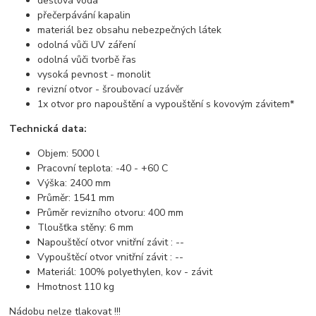
dešťová voda
přečerpávání kapalin
materiál bez obsahu nebezpečných látek
odolná vůči UV záření
odolná vůči tvorbě řas
vysoká pevnost - monolit
revizní otvor - šroubovací uzávěr
1x otvor pro napouštění a vypouštění s kovovým závitem*
Technická data:
Objem: 5000 l
Pracovní teplota: -40 - +60 C
Výška: 2400 mm
Průměr: 1541 mm
Průměr revizního otvoru: 400 mm
Tloušťka stěny: 6 mm
Napouštěcí otvor vnitřní závit : --
Vypouštěcí otvor vnitřní závit : --
Materiál: 100% polyethylen, kov - závit
Hmotnost 110 kg
Nádobu nelze tlakovat !!!