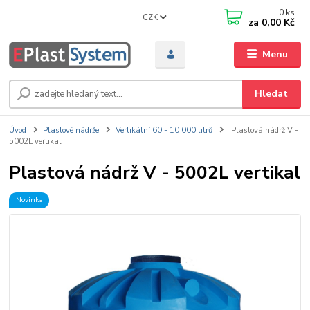
0
ks
CZK
za
0,00 Kč
Menu
Hledat
Úvod
Plastové nádrže
Vertikální 60 - 10 000 litrů
Plastová nádrž V -
5002L vertikal
Plastová nádrž V - 5002L vertikal
Novinka