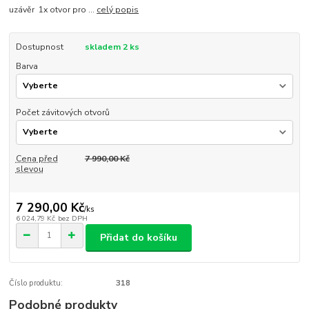
uzávěr 1x otvor pro ...
celý popis
Dostupnost
skladem 2 ks
Barva
Počet závitových otvorů
Cena před
7 990,00 Kč
slevou
7 290,00 Kč
/
ks
6 024,79 Kč
bez DPH
Přidat do košíku
Číslo produktu:
318
Podobné produkty