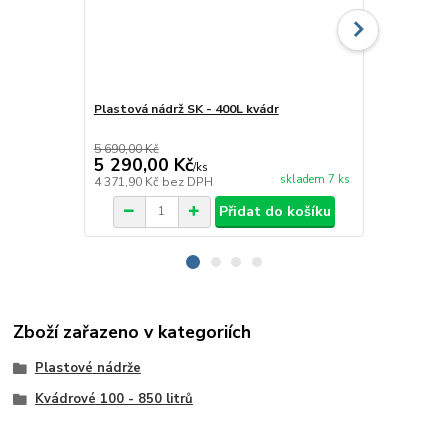
Plastová nádrž SK - 400L kvádr
Plastová nád
vodu
5 690,00 Kč
6 500,00 Kč
5 290,00 Kč
5 990,00
/
ks
skladem 7 ks
4 371,90 Kč
bez DPH
4 950,41 Kč
Přidat do košíku
Zboží zařazeno v kategoriích
Plastové nádrže
Kvádrové 100 - 850 litrů