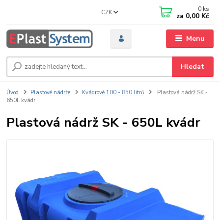
0
ks
CZK
za
0,00 Kč
Menu
Hledat
Úvod
Plastové nádrže
Kvádrové 100 - 850 litrů
Plastová nádrž SK -
650L kvádr
Plastová nádrž SK - 650L kvádr