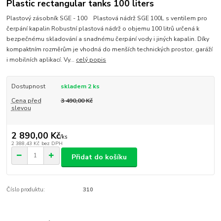
Plastic rectangular tanks 100 liters
Plastový zásobník SGE - 100 Plastová nádrž SGE 100L s ventilem pro
čerpání kapalin Robustní plastová nádrž o objemu 100 litrů určená k
bezpečnému skladování a snadnému čerpání vody i jiných kapalin. Díky
kompaktním rozměrům je vhodná do menších technických prostor, garáží
i mobilních aplikací. Vy...
celý popis
Dostupnost
skladem 2 ks
Cena před
3 490,00 Kč
slevou
2 890,00 Kč
/
ks
2 388,43 Kč
bez DPH
Přidat do košíku
Číslo produktu:
310