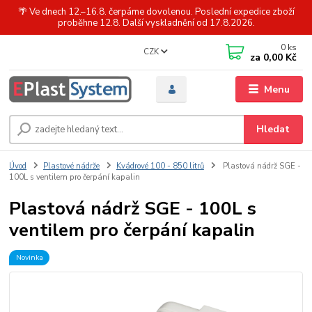
🌴 Ve dnech 12.–16.8. čerpáme dovolenou. Poslední expedice zboží
proběhne 12.8. Další vyskladnění od 17.8.2026.
0
ks
CZK
za
0,00 Kč
Menu
Hledat
Úvod
Plastové nádrže
Kvádrové 100 - 850 litrů
Plastová nádrž SGE -
100L s ventilem pro čerpání kapalin
Plastová nádrž SGE - 100L s
ventilem pro čerpání kapalin
Novinka