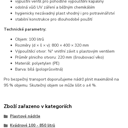
výpustní ventil pro pohodlné vypouštění kapaliny
odolná vůči UV záření a běžným chemikáliím
hygienicky nezávadný plast vhodný i pro potravinářství
stabilní konstrukce pro dlouhodobé použití
Technické parametry:
Objem: 100 litrů
Rozměry (d × š × v): 800 × 400 × 320 mm
Výpouštěcí otvor: ¾" vnitřní závit s plastovým ventilem
Průměr plnicího otvoru: 220 mm (šroubovací víko)
Materiál: polyetylen (PE)
Barva: bílá (poloprůsvitná)
Pro bezpečný transport doporučujeme nádrž plnit maximálně na
95 % objemu. Skutečný objem se může lišit o ±4 %.
Zboží zařazeno v kategoriích
Plastové nádrže
Kvádrové 100 - 850 litrů