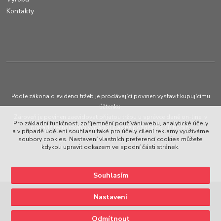
Kontakty
Podle zákona o evidenci tržeb je prodávající povinen vystavit kupujícímu
účtenku.
Zároveň je povinen zaevidovat přijatou tržbu u správce daně on-line; v
Pro základní funkčnost, zpříjemnění používání webu, analytické účely
případě technického výpadku pak nejpozději do 48 hodin.
a v případě udělení souhlasu také pro účely cílení reklamy využíváme
soubory cookies. Nastavení vlastních preferencí cookies můžete
kdykoli upravit odkazem ve spodní části stránek.
Souhlasím
Upravit sběr cookies.
Nastavení
© Copyright 2015 - 2026 European Plastic Systems s.r.o.