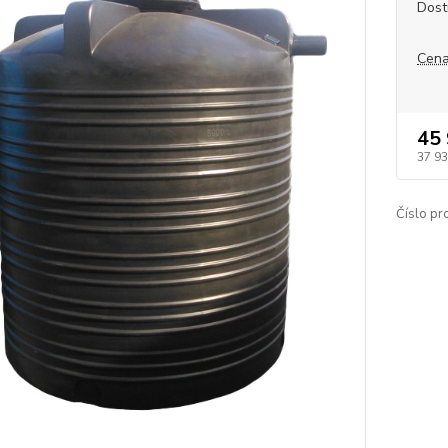
Dost
Cena
45 
37 93
Číslo pr