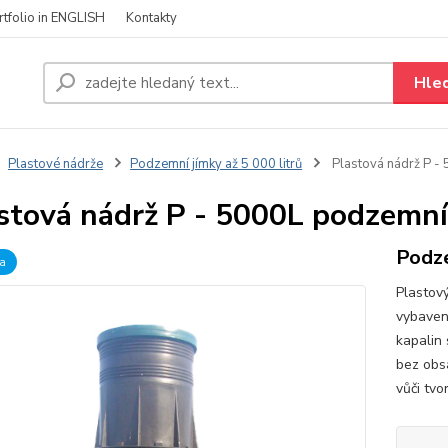
rtfolio in ENGLISH
Kontakty
Hle
Plastové nádrže
Podzemní jímky až 5 000 litrů
Plastová nádrž P -
stová nádrž P - 5000L podzemní
Podze
a
Plastov
vybaven
kapalin 
bez obs
vůči tvo