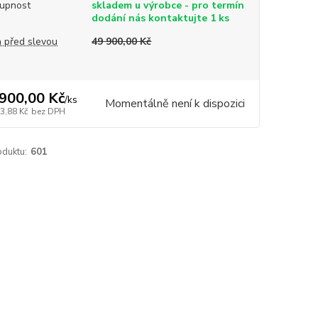
upnost
skladem u výrobce - pro termín
dodání nás kontaktujte 1 ks
 před slevou
49 900,00 Kč
900,00 Kč
/
ks
Momentálně není k dispozici
3,88 Kč
bez DPH
oduktu:
601