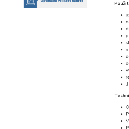
Použit
u
o
d
p
s
m
o
o
v
r
1
Techni
O
P
V
P