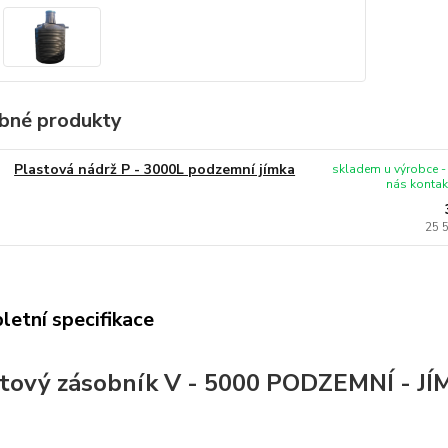
bné produkty
Plastová nádrž P - 3000L podzemní jímka
skladem u výrobce -
nás kontakt
25 
etní specifikace
tový zásobník V - 5000 PODZEMNÍ - J