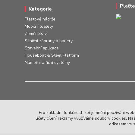
Plaťte
Kategorie
Plastové nádrže
Mobilní toalety
Zemědělství
Silniční zábrany a bariéry
Stavební aplikace
Houseboat & Steel Platform
Námořní a říční systémy
Zároveň je povinen zaev
Pro základní funkčnost, zpříjemnění používání webu
účely cílení reklamy využíváme soubory cookies. Nas
odkazem ve sp