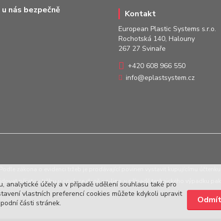
 u nás bezpečně
Kontakt
European Plastic Systems s.r.o.
Rochotská 140, Halouny
267 27 Svinaře
+420 608 966 550
info@eplastsystem.cz
Podle zákona o evidenci tržeb je prodávající povinen vystavit kupujícímu účtenku
idovat přijatou tržbu u správce daně on-line; v případě technického výpadku pak
, analytické účely a v případě udělení souhlasu také pro
tavení vlastních preferencí cookies můžete kdykoli upravit
odní části stránek.