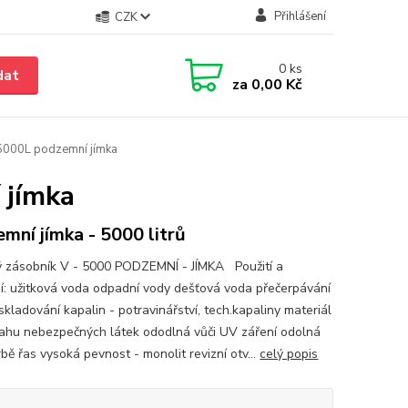
Přihlášení
CZK
0
ks
dat
za
0,00 Kč
 5000L podzemní jímka
 jímka
mní jímka - 5000 litrů
ý zásobník V - 5000 PODZEMNÍ - JÍMKA Použití a
í: užitková voda odpadní vody dešťová voda přečerpávání
skladování kapalin - potravinářství, tech.kapaliny materiál
ahu nebezpečných látek ododlná vůči UV záření odolná
rbě řas vysoká pevnost - monolit revizní otv...
celý popis