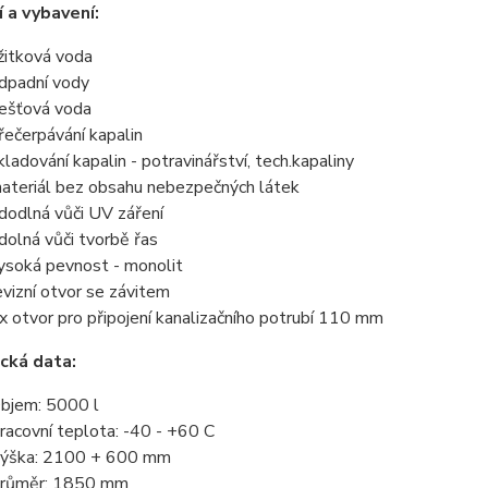
í a vybavení:
žitková voda
dpadní vody
ešťová voda
řečerpávání kapalin
kladování kapalin - potravinářství, tech.kapaliny
ateriál bez obsahu nebezpečných látek
dodlná vůči UV záření
dolná vůči tvorbě řas
ysoká pevnost - monolit
evizní otvor se závitem
x otvor pro připojení kanalizačního potrubí 110 mm
cká data:
bjem: 5000 l
racovní teplota: -40 - +60 C
ýška: 2100 + 600 mm
růměr: 1850 mm