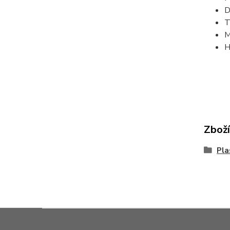
D
T
M
H
Zboží
Pla