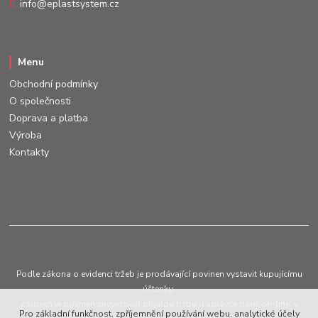
info@eplastsystem.cz
Menu
Obchodní podmínky
O společnosti
Doprava a platba
Výroba
Kontakty
Podle zákona o evidenci tržeb je prodávající povinen vystavit kupujícímu
účtenku.
Zároveň je povinen zaevidovat přijatou tržbu u správce daně on-line; v
Pro základní funkčnost, zpříjemnění používání webu, analytické účely