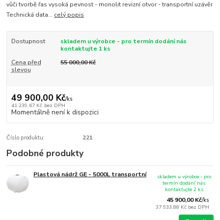
vůči tvorbě řas vysoká pevnost - monolit revizní otvor - transportní uzávěr
Technická data...
celý popis
Dostupnost
skladem u výrobce - pro termín dodání nás
kontaktujte 1 ks
Cena před
55 000,00 Kč
slevou
49 900,00 Kč
/
ks
41 239,67 Kč
bez DPH
Momentálně není k dispozici
Číslo produktu:
221
Podobné produkty
Plastová nádrž GE - 5000L transportní
skladem u výrobce - pro
termín dodání nás
kontaktujte 2 ks
45 900,00 Kč
/
ks
37 933,88 Kč
bez DPH