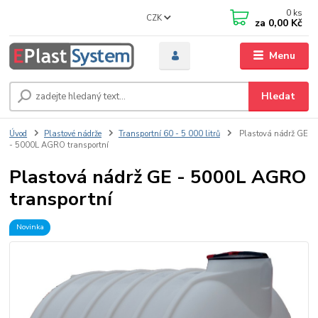
0
ks
CZK
za
0,00 Kč
Menu
Hledat
Úvod
Plastové nádrže
Transportní 60 - 5 000 litrů
Plastová nádrž GE
- 5000L AGRO transportní
Plastová nádrž GE - 5000L AGRO
transportní
Novinka