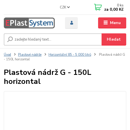
0
ks
CZK
za
0,00 Kč
Menu
Hledat
Úvod
Plastové nádrže
Horizontální 85 - 5 000 litrů
Plastová nádrž G
- 150L horizontal
Plastová nádrž G - 150L
horizontal