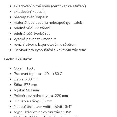
skladování pitné vody (certifikát ke stažení)
skladování kapalin
přečerpávání kapalin
materiál bez obsahu nebezpečných látek
odolná vůči UV záření
odolná vůči tvorbě řas
vysoká pevnost - monolit
revizní otvor s bajonetovým uzávěrem
1x otvor pro vypouštění s kovovým závitem*
Technická data:
Objem: 150 l
Pracovní teplota: -40 - +60 C
Délka: 700 mm
Šířka: 575 mm
Výška: 583 mm
Průměr revizního otvoru: 220 mm
Tloušťka stěny: 3,5 mm
Napouštěcí otvor vnitřní závit : 3/4"
Vypouštěcí otvor vnitřní závit : 3/4"