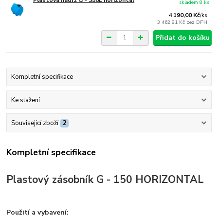
Plastová nádrž G - 350L horizontal
skladem 8 ks
4 190,00 Kč
/
ks
3 462,81 Kč
bez DPH
Přidat do košíku
Kompletní specifikace
Ke stažení
Související zboží
2
Kompletní specifikace
Plastový zásobník G - 150 HORIZONTAL
Použití a vybavení: