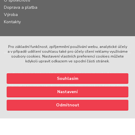
O společnosti
Doprava a platba
Výroba
Kontakty
Pro základní funkčnost, zpříjemnění používání webu, analytické účely
a v případě udělení souhlasu také pro účely cílení reklamy využíváme
soubory cookies. Nastavení vlastních preferencí cookies můžete
kdykoli upravit odkazem ve spodní části stránek.
Podle zákona o evidenci tržeb je prodávající povinen vystavit kupujícímu
Souhlasím
účtenku.
Zároveň je povinen zaevidovat přijatou tržbu u správce daně on-line; v
Nastavení
případě technického výpadku pak nejpozději do 48 hodin.
Upravit sběr cookies.