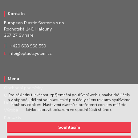
Kontakt
European Plastic Systems s.r.o.
Rochotská 140, Halouny
267 27 Svinaře
+420 608 966 550
info@eplastsystem.cz
Menu
Obchodní podmínky
Pro základní funkčnost, zpříjemnění používání webu, analytické účely
O společnosti
a v případě udělení souhlasu také pro účely cílení reklamy využíváme
Doprava a platba
soubory cookies. Nastavení vlastních preferencí cookies můžete
kdykoli upravit odkazem ve spodní části stránek.
Výroba
Kontakty
Souhlasím