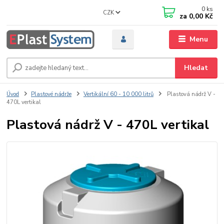
0
ks
CZK
za
0,00 Kč
Menu
Hledat
Úvod
Plastové nádrže
Vertikální 60 - 10 000 litrů
Plastová nádrž V -
470L vertikal
Plastová nádrž V - 470L vertikal