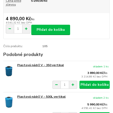
Cena před
5 290,00 Kč
slevou
4 890,00 Kč
/
ks
4 041,32 Kč
bez DPH
Přidat do košíku
Číslo produktu:
105
Podobné produkty
Plastová nádrž V - 350 vertikal
skladem 1 ks
3 890,00 Kč
/
ks
3 214,88 Kč
bez DPH
Přidat do košíku
Plastová nádrž V - 500L vertikal
skladem 2 ks
5 990,00 Kč
/
ks
4 950,41 Kč
bez DPH