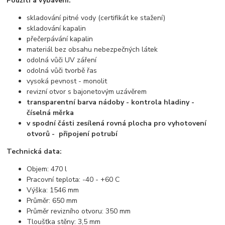
Použití a vybavení:
skladování pitné vody (certifikát ke stažení)
skladování kapalin
přečerpávání kapalin
materiál bez obsahu nebezpečných látek
odolná vůči UV záření
odolná vůči tvorbě řas
vysoká pevnost - monolit
revizní otvor s bajonetovým uzávěrem
transparentní barva nádoby - kontrola hladiny -
číselná měrka
v spodní části zesílená rovná plocha pro vyhotovení
otvorů - připojení potrubí
Technická data:
Objem: 470 l
Pracovní teplota: -40 - +60 C
Výška: 1546 mm
Průměr: 650 mm
Průměr revizního otvoru: 350 mm
Tloušťka stěny: 3,5 mm